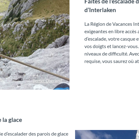
Faites de l’escalade
d’Interlaken
La Région de Vacances Int
exigeantes en libre accès 
d’escalade, votre casque e
vos doigts et lancez-vous.
niveaux de difficulté. Ave
requise, vous saurez où at
Berner Oberland
e la glace
e d’escalader des parois de glace