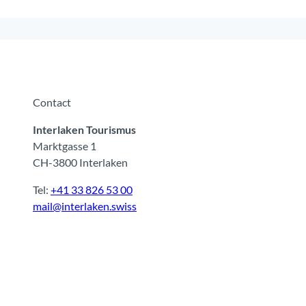
Contact
Interlaken Tourismus
Marktgasse 1
CH-3800 Interlaken
Tel:
+41 33 826 53 00
mail@interlaken.swiss
F
Y
I
t
L
a
o
n
i
i
c
u
s
k
n
e
t
t
t
k
b
u
a
o
e