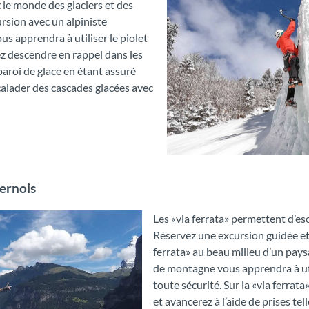
le monde des glaciers et des
rsion avec un alpiniste
s apprendra à utiliser le piolet
ez descendre en rappel dans les
paroi de glace en étant assuré
calader des cascades glacées avec
Eisklettern
bernois
Les «via ferrata» permettent d’es
Réservez une excursion guidée et
ferrata» au beau milieu d’un pay
de montagne vous apprendra à util
toute sécurité. Sur la «via ferrat
et avancerez à l’aide de prises tel