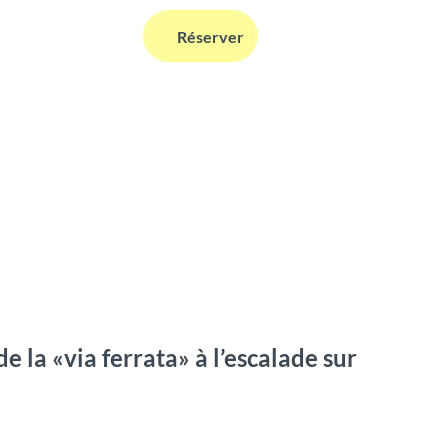
FR
Réserver
Webcams
Information
Recherche
de la «via ferrata» à l’escalade sur