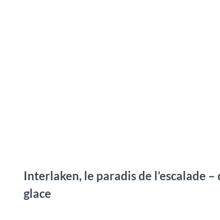
T
o
Destinations
Découvrir
Planification
c
o
n
t
e
n
t
Interlaken, le paradis de l’escalade – 
glace