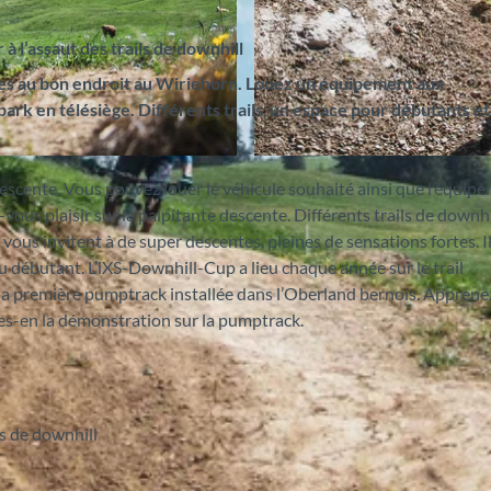
 l’assaut des trails de downhill
tes au bon endroit au Wiriehorn. Louez un équipement aux
ark en télésiège.
Différents trails
,
un espace pour débutants et
©
CC-BY-SA
escente. Vous pouvez louer le véhicule souhaité ainsi que l’équip
ous plaisir sur la palpitante descente. Différents trails de downhi
vous invitent à de super descentes, pleines de sensations fortes. Il
u débutant. L’iXS-Downhill-Cup a lieu chaque année sur le trail
 la première pumptrack installée dans l’Oberland bernois. Apprenez
tes-en la démonstration sur la pumptrack.
ls de downhill