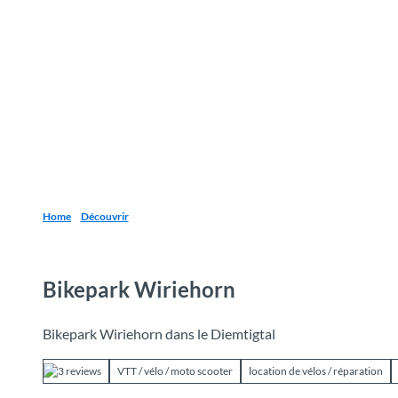
T
o
Destinations
Découvrir
Planification
c
o
n
t
e
n
t
Home
Découvrir
Bikepark Wiriehorn
Bikepark Wiriehorn dans le Diemtigtal
3 reviews
VTT / vélo / moto scooter
location de vélos / réparation