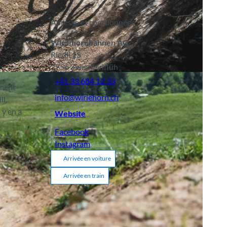
Adresse et coordonnées :
Wiriehornbahnen AG
Riedli 15
3756
Zwischenflüh
+41 33 684 12 33
ement
info@wiriehorn.ch
ll,
 y en a
Website
Facebook
 les
Instagram
Arrivée en voiture
Arrivée en train