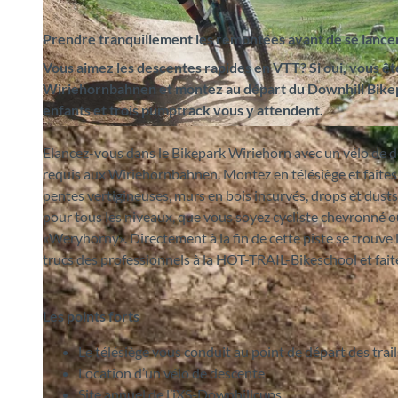
Prendre tranquillement les remontées avant de se lancer à
Vous aimez les descentes rapides en VTT? Si oui, vous ê
Wiriehornbahnen et montez au départ du Downhill Bikep
enfants et trois pumptrack
vous y attendent.
©
CC-BY-SA
Elancez-vous dans le Bikepark Wiriehorn avec un vélo de d
requis aux Wiriehornbahnen. Montez en télésiège et faites-v
pentes vertigineuses, murs en bois incurvés, drops et dusts 
pour tous les niveaux, que vous soyez cycliste chevronné o
«Weryhorny». Directement à la fin de cette piste se trouve
trucs des professionnels à la HOT-TRAIL-Bikeschool et fai
Les points forts
Le télésiège vous conduit au point de départ des trai
Location d’un vélo de descente
Site annuel de l’iXS-Downhillcups