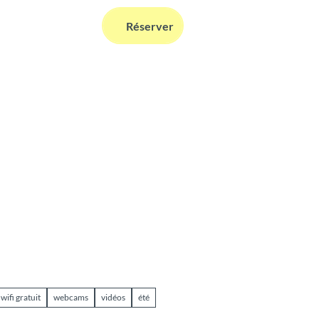
FR
Réserver
Webcams
Information
Recherche
wifi gratuit
webcams
vidéos
été