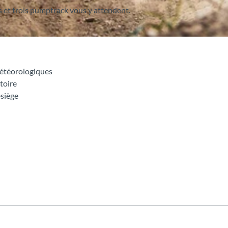
s et trois pumptrack vous y attendent.
météorologiques
toire
ésiège