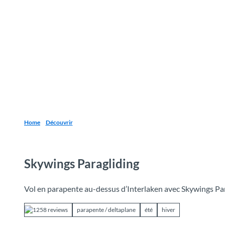
T
o
Destinations
Découvrir
Planification
c
o
n
t
e
n
t
Home
Découvrir
Skywings Paragliding
Vol en parapente au-dessus d’Interlaken avec Skywings Pa
1258 reviews
parapente / deltaplane
été
hiver