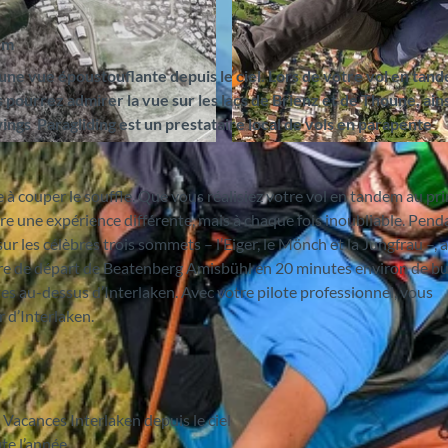
em
une vue époustouflante depuis le ciel. Lors de votre vol en tan
pourrez admirer la vue sur les lacs de Brienz et de Thoune, ain
ings Paragliding est un prestataire local de vols en parapente
©
CC-BY-SA
e à couper le souffle. Que vous réalisiez votre vol en tandem au pr
re une expérience différente, mais à chaque fois inoubliable. Pend
ur les célèbres trois sommets – l’Eiger, le Mönch et la Jungfrau –, a
’aire de départ de Beatenberg Amisbühl en 20 minutes environ de bu
es au-dessus d’Interlaken. Avec votre pilote professionnel, vous
r d’Interlaken.
 Vacances Interlaken depuis le ciel
ute l’année