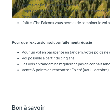
Volez avec un pilote professionnel
Trajet depuis Interlaken jusqu’à l’aire de départ de B
Possibilité d’acheter les photos et la vidéo de votre 
©
CC-BY-SA
L’offre «The Falcon» vous permet de combiner le vol
Pour que l’excursion soit parfaitement réussie
Pour un vol en parapente en tandem, votre poids ne do
Vol possible à partir de cinq ans
Les vols en tandem ne requièrent pas de connaissanc
Vente & points de rencontre : En été (avril - octobr
Bon à savoir