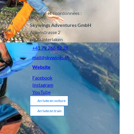
Adresse et coordonnées :
dem, où
Skywings Adventures GmbH
si que
Alpenstrasse 2
3800
Interlaken
+41 79 266 82 28
mail@skywings.ch
intemps,
ant
Website
insi
Facebook
s.
Instagram
YouTube
Arrivée en voiture
Arrivée en train