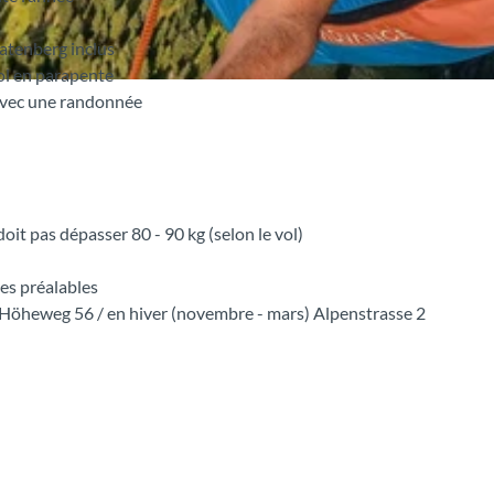
eatenberg inclus
vol en parapente
 avec une randonnée
it pas dépasser 80 - 90 kg (selon le vol)
es préalables
e) Höheweg 56 / en hiver (novembre - mars) Alpenstrasse 2