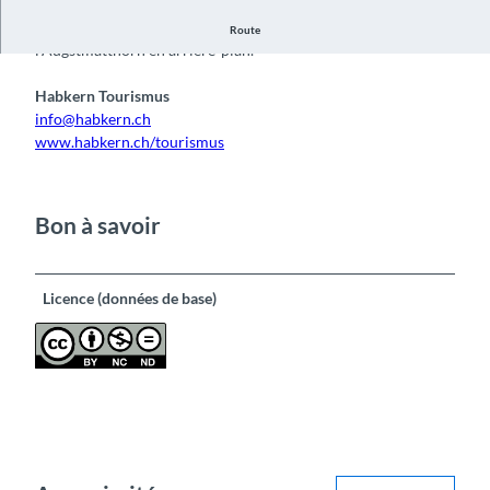
Vue sur le clocher et l'horloge de Habkern, avec
Route
l'Augstmatthorn en arrière-plan.
Habkern Tourismus
info@habkern.ch
www.habkern.ch/tourismus
Bon à savoir
Licence (données de base)