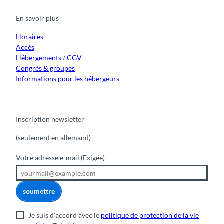
b
u
a
o
e
o
b
g
k
d
En savoir plus
o
e
r
I
k
a
n
m
Horaires
Accès
Hébergements
/
CGV
Congrès & groupes
Informations pour les hébergeurs
Inscription newsletter
(seulement en allemand)
Votre adresse e-mail
(Exigée)
soumettre
Je suis d'accord avec le
politique de protection de la vie