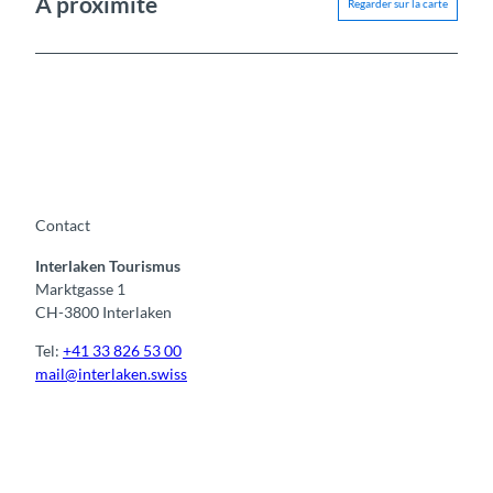
A proximité
Regarder sur la carte
Contact
Interlaken Tourismus
Marktgasse 1
CH-3800 Interlaken
Tel:
+41 33 826 53 00
mail@interlaken.swiss
F
Y
I
t
L
a
o
n
i
i
c
u
s
k
n
e
t
t
t
k