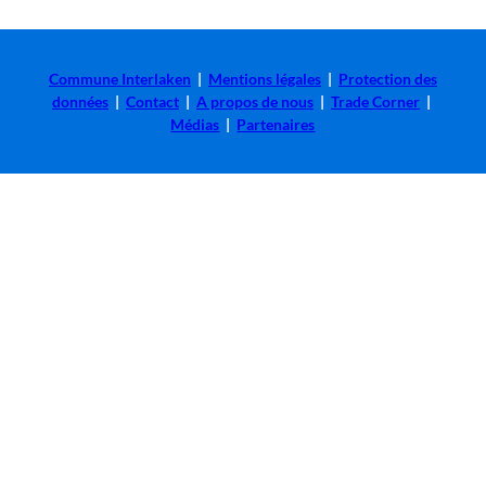
Commune Interlaken
|
Mentions légales
|
Protection des
données
|
Contact
|
A propos de nous
|
Trade Corner
|
Médias
|
Partenaires