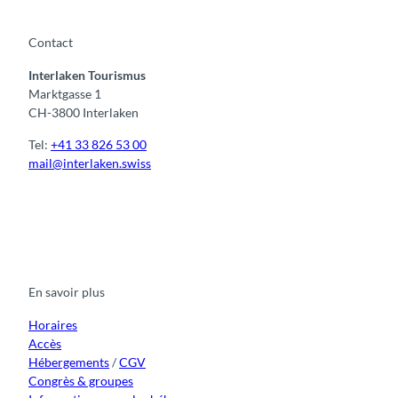
Contact
Interlaken Tourismus
Marktgasse 1
CH-3800 Interlaken
Tel:
+41 33 826 53 00
mail@interlaken.swiss
F
Y
I
t
L
a
o
n
i
i
c
u
s
k
n
e
t
t
t
k
b
u
a
o
e
o
b
g
k
d
En savoir plus
o
e
r
I
k
a
n
m
Horaires
Accès
Hébergements
/
CGV
Congrès & groupes