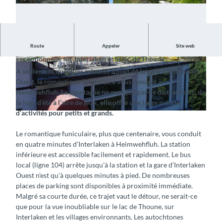
Route
Appeler
Site web
Des activités pour petits et grands avec une vue
exceptionnelle sur Interlaken et le lac de Thoune
© Heimwehfluhbahn , Interlaken Tourismus |
© Heimwehfluhbahn , Interlaken Tourismus |
A seulement quelques minutes à pied de la gare d’Interlaken
CC-BY-SA
CC-BY-SA
Ouest, le romantique funiculaire vous conduit à
Heimwehfluh. La montagne ne manque pas de distractions: de
la luge d’été à l’aire de jeux, elle offre une large palette
d’activités pour petits et grands.
© Heimwehfluhbahn , Interlaken Tourismus |
CC-BY-SA
Le romantique funiculaire, plus que centenaire, vous conduit
en quatre minutes d’Interlaken à Heimwehfluh. La station
inférieure est accessible facilement et rapidement. Le bus
local (ligne 104) arrête jusqu'à la station et la gare d’Interlaken
Ouest n’est qu’à quelques minutes à pied. De nombreuses
places de parking sont disponibles à proximité immédiate.
Malgré sa courte durée, ce trajet vaut le détour, ne serait-ce
que pour la vue inoubliable sur le lac de Thoune, sur
Interlaken et les villages environnants. Les autochtones