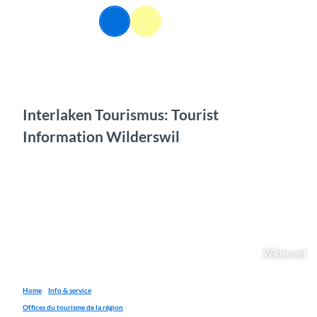
T
FR
o
Webcams
Information
Recherche
Menu
c
o
n
t
e
n
Interlaken Tourismus: Tourist
t
Information Wilderswil
Wilderswil
Home
Info & service
Offices du tourisme de la région