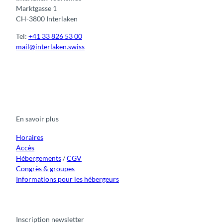
Marktgasse 1
CH-3800 Interlaken
Tel:
+41 33 826 53 00
mail@interlaken.swiss
F
Y
I
t
L
a
o
n
i
i
c
u
s
k
n
e
t
t
t
k
b
u
a
o
e
o
b
g
k
d
En savoir plus
o
e
r
I
k
a
n
m
Horaires
Accès
Hébergements
/
CGV
Congrès & groupes
Informations pour les hébergeurs
Inscription newsletter