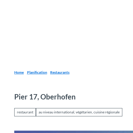
T
o
Destinations
Découvrir
Planification
c
o
n
t
e
n
t
Home
Planification
Restaurants
Pier 17, Oberhofen
restaurant
au niveau international, végétarien, cuisine régionale