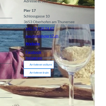
Adresse et coordonnées :
Pier 17
Schlossgasse 10
3653
Oberhofen am Thunersee
+41 79 120 74 47
meuterei@pier17.ch
Website
Facebook
Instagram
Arrivée en voiture
Arrivée en train