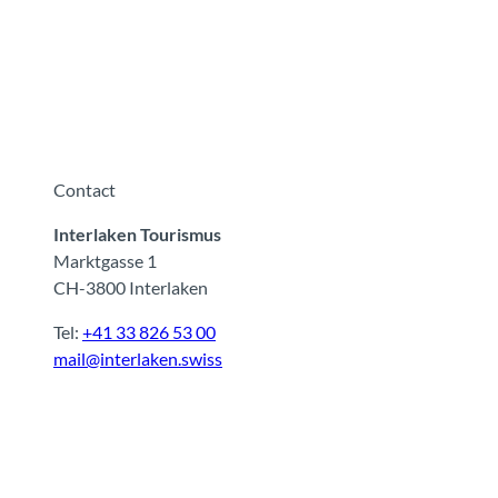
Contact
Interlaken Tourismus
Marktgasse 1
CH-3800 Interlaken
Tel:
+41 33 826 53 00
mail@interlaken.swiss
F
Y
I
t
L
a
o
n
i
i
c
u
s
k
n
e
t
t
t
k