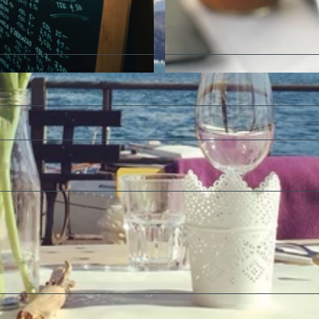
©
CC-BY-SA