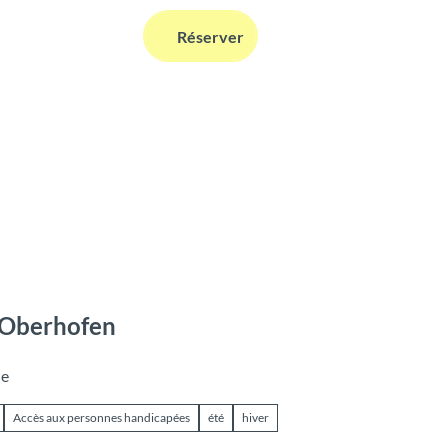
FR
Réserver
Webcams
Information
Recherche
e Oberhofen
ne
Accès aux personnes handicapées
été
hiver