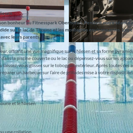
Niesen
ve son bonheur au Fitnesspark Oberhofen. Pendant votre séance 
dide sur le lac de Thoune et les montagnes environnantes. Les 
 avec leurs parents.
© Fitnesspark Hallenbad Oberhofen, Interlaken Tourism
ur, offrant une vue magnifique sur le Niesen et sa forme pyramida
 dans la piscine couverte ou le lac ou dépensez-vous sur les appare
ou laissez-vous glisser sur le toboggan extérieur. Après toutes ces a
éparer un barbecue sur l’aire de grillades mise à votre disposition
houne et le Niesen
ou une collation