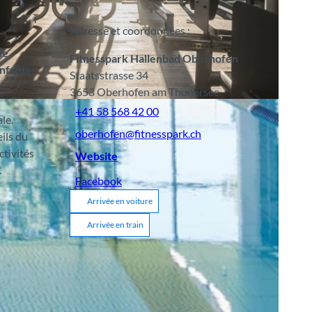
Adresse et coordonnées :
de
Fitnesspark Hallenbad Oberhofen
enfants
Staatsstrasse 34
3653
Oberhofen am Thunersee
us |
CC-BY-SA
+41 58 568 42 00
le.
oberhofen@fitnesspark.ch
ils du
ctivités
Website
.
Facebook
Arrivée en voiture
Arrivée en train