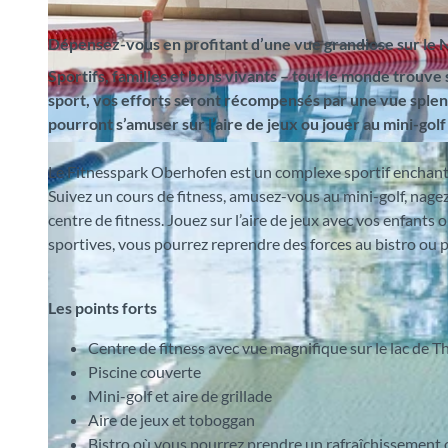
Dépensez-vous en profitant d’une vue grandiose sur le 
Sportifs, familles et bons vivants – tout le monde trou
sport, vos efforts seront récompensés par une vue splen
pourront s’amuser sur l’aire de jeux ou jouer au mini-golf
©
CC-BY-SA
Le Fitnesspark Oberhofen est un complexe sportif enchante
Suivez un cours de fitness, amusez-vous au mini-golf, nagez
centre de fitness. Jouez sur l’aire de jeux avec vos enfants 
sportives, vous pourrez reprendre des forces au bistro ou pr
Les points forts
Centre de fitness avec vue magnifique sur le lac de T
Piscine couverte
Mini-golf et aire de grillade
Aire de jeux et toboggan
Bistro où vous pourrez prendre un rafraîchissement 