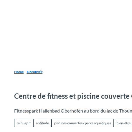
T
o
Destinations
Découvrir
Planification
c
o
n
t
e
n
t
Home
Découvrir
Centre de fitness et piscine couvert
Fitnesspark Hallenbad Oberhofen au bord du lac de Thou
mini-golf
aptitude
piscines couvertes / parcs aquatiques
bien-être