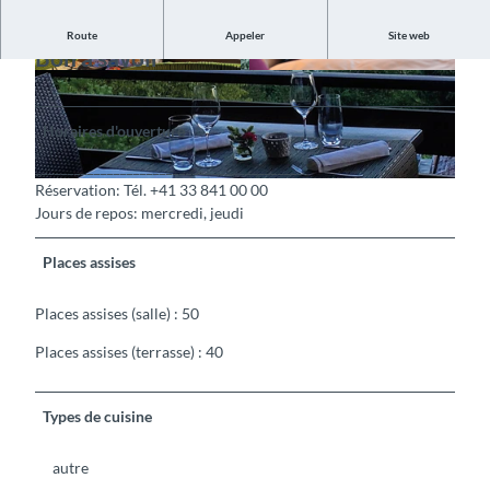
Route
Appeler
Site web
Bon à savoir
©
CC-BY-SA
©
CC-BY-SA
Horaires d'ouverture
_________________________________________
Réservation: Tél. +41 33 841 00 00
©
CC-BY-SA
Jours de repos: mercredi, jeudi
Places assises
Places assises (salle) : 50
Places assises (terrasse) : 40
Types de cuisine
autre