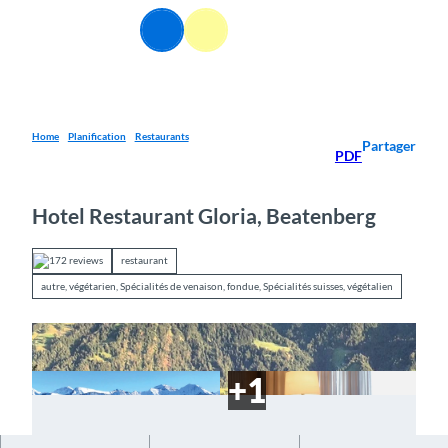
T
FR
o
Webcams
Information
Recherche
Menu
c
o
n
t
e
Home
Planification
Restaurants
Partager
PDF
n
t
Hotel Restaurant Gloria, Beatenberg
172 reviews
restaurant
autre, végétarien, Spécialités de venaison, fondue, Spécialités suisses, végétalien