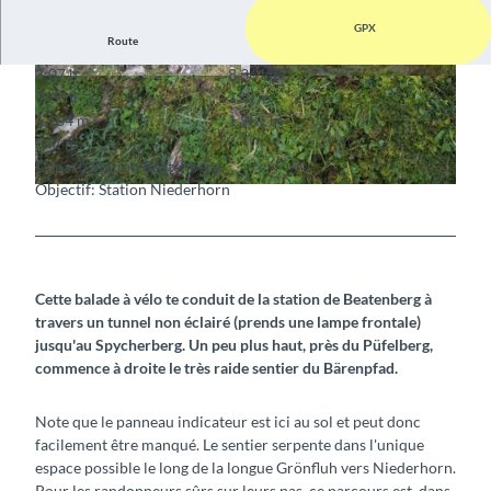
GPX
Route
3:07 h
8,36 km
© Interlaken Tourismus, Interlaken Tourismus
© Interlaken Tourismus, Interlaken Tourismus
949 m
130 m
1.104 m
1.951 m
847 m
Départ: Station Beatenberg
Objectif: Station Niederhorn
© Interlaken Tourismus, Interlaken Tourismus
Cette balade à vélo te conduit de la station de Beatenberg à
travers un tunnel non éclairé (prends une lampe frontale)
jusqu'au Spycherberg. Un peu plus haut, près du Püfelberg,
commence à droite le très raide sentier du Bärenpfad.
Note que le panneau indicateur est ici au sol et peut donc
facilement être manqué. Le sentier serpente dans l'unique
espace possible le long de la longue Grönfluh vers Niederhorn.
Pour les randonneurs sûrs sur leurs pas, ce parcours est, dans