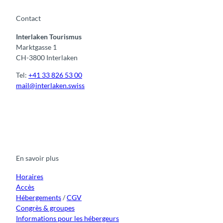
Contact
Interlaken Tourismus
Marktgasse 1
CH-3800 Interlaken
Tel:
+41 33 826 53 00
mail@interlaken.swiss
F
Y
I
t
L
a
o
n
i
i
c
u
s
k
n
e
t
t
t
k
b
u
a
o
e
o
b
g
k
d
En savoir plus
o
e
r
I
k
a
n
m
Horaires
Accès
Hébergements
/
CGV
Congrès & groupes
Informations pour les hébergeurs