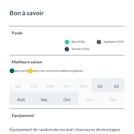
Bon à savoir
Pavés
Rue (44%)
Asphalte (21%)
Sentier (35%)
Meilleure saison
approprié
selon les conditions météorologiques
Jan
Fév
Mar
Avr
Mai
Jui
Jui
Aoû
Sep
Oct
Nov
Déc
Equipement
Équipement de randonnée normal, chaussures de montagne