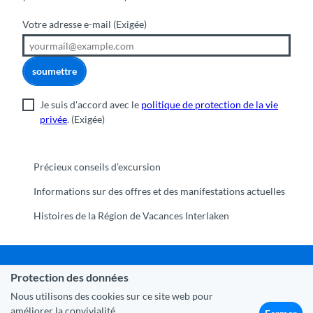
Votre adresse e-mail
(Exigée)
soumettre
Je suis d'accord avec le
politique de protection de la vie
privée
.
(Exigée)
Précieux conseils d’excursion
Informations sur des offres et des manifestations actuelles
Histoires de la Région de Vacances Interlaken
Protection des données
Commune Interlaken
|
Mentions légales
|
Protection des
données
|
Contact
|
A propos de nous
|
Trade Corner
|
Nous utilisons des cookies sur ce site web pour
Médias
|
Partenaires
améliorer la convivialité.