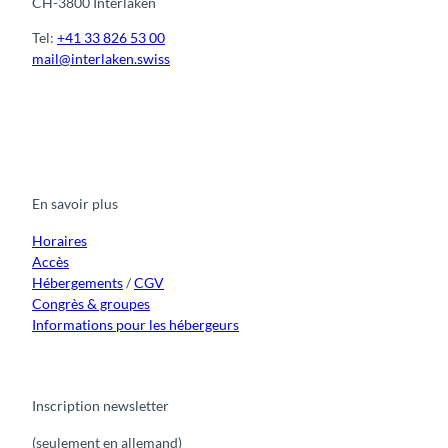
CH-3800 Interlaken
Tel:
+41 33 826 53 00
mail@interlaken.swiss
F
Y
I
t
L
a
o
n
i
i
c
u
s
k
n
e
t
t
t
k
b
u
a
o
e
o
b
g
k
d
En savoir plus
o
e
r
I
k
a
n
m
Horaires
Accès
Hébergements
/
CGV
Congrès & groupes
Informations pour les hébergeurs
Inscription newsletter
(seulement en allemand)