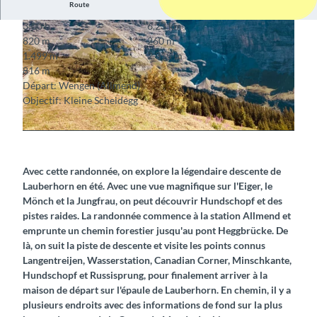
Route
3:00 h
6,23 km
820 m
260 m
1.499 m
2.315 m
816 m
Départ: Wengen (Allmend)
Objectif: Kleine Scheidegg
© Markus Schluep, Berner Wanderwege
© Berner Wanderwege
Avec cette randonnée, on explore la légendaire descente de
Lauberhorn en été. Avec une vue magnifique sur l'Eiger, le
Mönch et la Jungfrau, on peut découvrir Hundschopf et des
pistes raides. La randonnée commence à la station Allmend et
emprunte un chemin forestier jusqu'au pont Heggbrücke. De
là, on suit la piste de descente et visite les points connus
Langentreijen, Wasserstation, Canadian Corner, Minschkante,
Hundschopf et Russisprung, pour finalement arriver à la
maison de départ sur l'épaule de Lauberhorn. En chemin, il y a
plusieurs endroits avec des informations de fond sur la plus