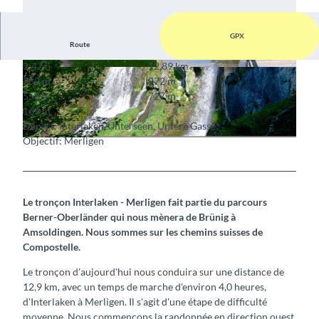
GPX
Route
3:47 h
12,89 km
© Pilgerwege Schweiz
© Pilgerwege Schweiz
282 m
272 m
558 m
727 m
169 m
Départ: Interlaken/Unterseen, Untere Gasse
Objectif: Merligen
© Pilgerwege Schweiz
Le tronçon Interlaken - Merligen fait partie du parcours
Berner-Oberländer qui nous mènera de Brünig à
Amsoldingen. Nous sommes sur les chemins suisses de
Compostelle.
Le tronçon d'aujourd'hui nous conduira sur une distance de
12,9 km, avec un temps de marche d'environ 4,0 heures,
d'Interlaken à Merligen. Il s'agit d'une étape de difficulté
moyenne. Nous commençons la randonnée en direction ouest