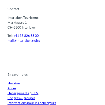
Contact
Interlaken Tourismus
Marktgasse 1
CH-3800 Interlaken
Tel:
+41 33 826 53 00
mail@interlaken.swiss
F
Y
I
t
L
a
o
n
i
i
c
u
s
k
n
e
t
t
t
k
b
u
a
o
e
o
b
g
k
d
En savoir plus
o
e
r
I
k
a
n
m
Horaires
Accès
Hébergements
/
CGV
Congrès & groupes
Informations pour les hébergeurs