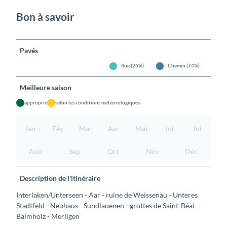
Bon à savoir
Pavés
Rue (26%)
Chemin (74%)
Meilleure saison
approprié
selon les conditions météorologiques
Jan
Fév
Mar
Avr
Mai
Jui
Jui
Aoû
Sep
Oct
Nov
Déc
Description de l'itinéraire
Interlaken/Unterseen - Aar - ruine de Weissenau - Unteres
Stadtfeld - Neuhaus - Sundlauenen - grottes de Saint-Béat -
Balmholz - Merligen