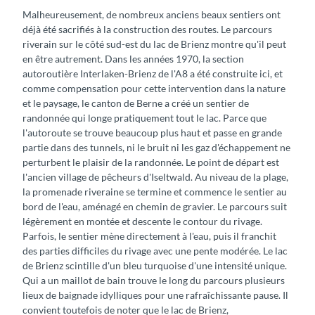
Malheureusement, de nombreux anciens beaux sentiers ont
déjà été sacrifiés à la construction des routes. Le parcours
riverain sur le côté sud-est du lac de Brienz montre qu'il peut
en être autrement. Dans les années 1970, la section
autoroutière Interlaken-Brienz de l'A8 a été construite ici, et
comme compensation pour cette intervention dans la nature
et le paysage, le canton de Berne a créé un sentier de
randonnée qui longe pratiquement tout le lac. Parce que
l'autoroute se trouve beaucoup plus haut et passe en grande
partie dans des tunnels, ni le bruit ni les gaz d'échappement ne
perturbent le plaisir de la randonnée. Le point de départ est
l'ancien village de pêcheurs d'Iseltwald. Au niveau de la plage,
la promenade riveraine se termine et commence le sentier au
bord de l'eau, aménagé en chemin de gravier. Le parcours suit
légèrement en montée et descente le contour du rivage.
Parfois, le sentier mène directement à l'eau, puis il franchit
des parties difficiles du rivage avec une pente modérée. Le lac
de Brienz scintille d'un bleu turquoise d'une intensité unique.
Qui a un maillot de bain trouve le long du parcours plusieurs
lieux de baignade idylliques pour une rafraîchissante pause. Il
convient toutefois de noter que le lac de Brienz,