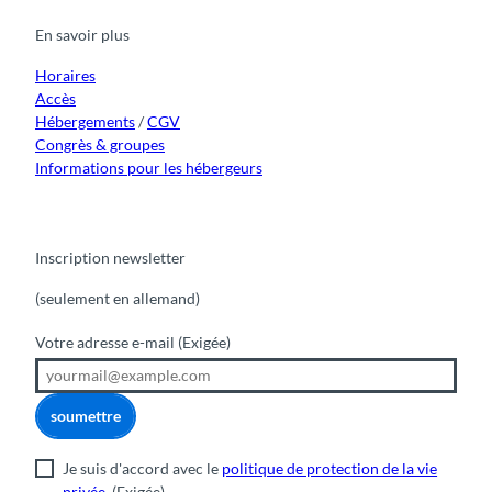
b
u
a
o
e
o
b
g
k
d
En savoir plus
o
e
r
I
k
a
n
m
Horaires
Accès
Hébergements
/
CGV
Congrès & groupes
Informations pour les hébergeurs
Inscription newsletter
(seulement en allemand)
Votre adresse e-mail
(Exigée)
soumettre
Je suis d'accord avec le
politique de protection de la vie
privée
.
(Exigée)