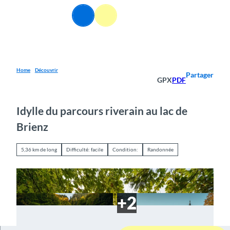
T
FR
o
Webcams
Information
Recherche
Menu
c
o
n
t
e
Home
Découvrir
Partager
GPX
PDF
n
t
Idylle du parcours riverain au lac de
Brienz
5,36 km de long
Difficulté: facile
Condition:
Randonnée