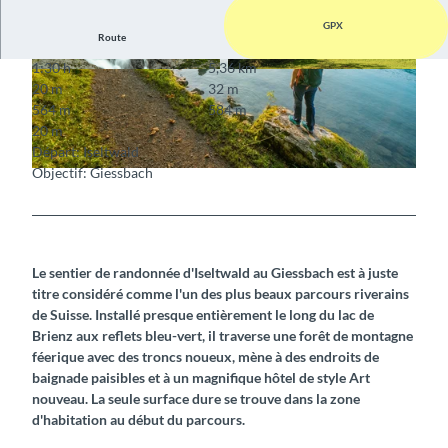
GPX
Route
1:30 h
5,36 km
© Interlaken Tourismus
© Interlaken Tourismus
20 m
32 m
564 m
584 m
20 m
Départ: Iseltwald
Objectif: Giessbach
© Interlaken Tourismus / Mike Kaufmann
Le sentier de randonnée d'Iseltwald au Giessbach est à juste
titre considéré comme l'un des plus beaux parcours riverains
de Suisse. Installé presque entièrement le long du lac de
Brienz aux reflets bleu-vert, il traverse une forêt de montagne
féerique avec des troncs noueux, mène à des endroits de
baignade paisibles et à un magnifique hôtel de style Art
nouveau. La seule surface dure se trouve dans la zone
d'habitation au début du parcours.