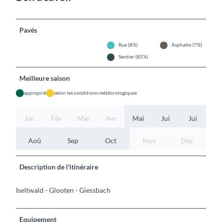
Pavés
Rue (8%)
Asphalte (7%)
Sentier (85%)
Meilleure saison
approprié
selon les conditions météorologiques
Jan
Fév
Mar
Avr
Mai
Jui
Jui
Aoû
Sep
Oct
Nov
Déc
Description de l'itinéraire
Iseltwald - Glooten - Giessbach
Equipement