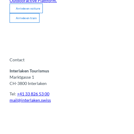
Outdooractive Plattform.
Arrivée en voiture
Arrivée en train
Contact
Interlaken Tourismus
Marktgasse 1
CH-3800 Interlaken
Tel:
+41 33 826 53 00
mail@interlaken.swiss
F
Y
I
t
L
a
o
n
i
i
c
u
s
k
n
e
t
t
t
k