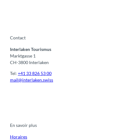
Contact
Interlaken Tourismus
Marktgasse 1
CH-3800 Interlaken
Tel:
+41 33 826 53 00
mail@interlaken.swiss
F
Y
I
t
L
a
o
n
i
i
c
u
s
k
n
e
t
t
t
k
b
u
a
o
e
o
b
g
k
d
En savoir plus
o
e
r
I
k
a
n
m
Horaires