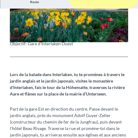
Route
1:05 h
4,41 km
© Mike Kaufmann, Interlaken Tourismus |
© Mike Kaufmann, Interlaken Tourismus
3 m
7 m
CC-BY-SA
563 m
570 m
7 m
Départ: Gare d'Interlaken Est
Objectif: Gare d'Interlaken Ouest
© Interlaken Tourismus |
CC-BY-SA
Lors de la balade dans Interlaken, tu te promènes à travers le
jardin anglais et le jardin japonais, visites le monastère
d'Interlaken, fais le tour de la Höhematte, traverses la rivière
Aare et flânes sur la place de la mairie d'Unterseen.
Part de la gare Est en direction du centre. Passe devant le
jardin anglais, près du monument Adolf Guyer-Zeller
(constructeur du chemin de fer de la Jungfrau), puis devant
l'hôtel Beau Rivage. Traverse la rue et promène-toi dans le
jardin japonais, tu arriveras ensuite aux églises et aux anciens