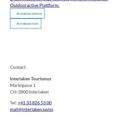
Outdooractive Plattform.
Arrivée en voiture
Arrivée en train
Contact
Interlaken Tourismus
Marktgasse 1
CH-3800 Interlaken
Tel:
+41 33 826 53 00
mail@interlaken.swiss
F
Y
I
t
L
a
o
n
i
i
c
u
s
k
n