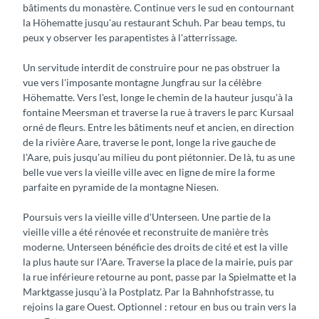
bâtiments du monastère. Continue vers le sud en contournant
la Höhematte jusqu'au restaurant Schuh. Par beau temps, tu
peux y observer les parapentistes à l'atterrissage.
Un servitude interdit de construire pour ne pas obstruer la
vue vers l'imposante montagne Jungfrau sur la célèbre
Höhematte. Vers l'est, longe le chemin de la hauteur jusqu'à la
fontaine Meersman et traverse la rue à travers le parc Kursaal
orné de fleurs. Entre les bâtiments neuf et ancien, en direction
de la rivière Aare, traverse le pont, longe la rive gauche de
l'Aare, puis jusqu'au milieu du pont piétonnier. De là, tu as une
belle vue vers la vieille ville avec en ligne de mire la forme
parfaite en pyramide de la montagne Niesen.
Poursuis vers la vieille ville d'Unterseen. Une partie de la
vieille ville a été rénovée et reconstruite de manière très
moderne. Unterseen bénéficie des droits de cité et est la ville
la plus haute sur l'Aare. Traverse la place de la mairie, puis par
la rue inférieure retourne au pont, passe par la Spielmatte et la
Marktgasse jusqu'à la Postplatz. Par la Bahnhofstrasse, tu
rejoins la gare Ouest. Optionnel : retour en bus ou train vers la