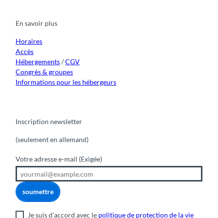
e
t
t
t
k
b
u
a
o
e
o
b
g
k
d
En savoir plus
o
e
r
I
k
a
n
m
Horaires
Accès
Hébergements
/
CGV
Congrès & groupes
Informations pour les hébergeurs
Inscription newsletter
(seulement en allemand)
Votre adresse e-mail
(Exigée)
soumettre
Je suis d'accord avec le
politique de protection de la vie