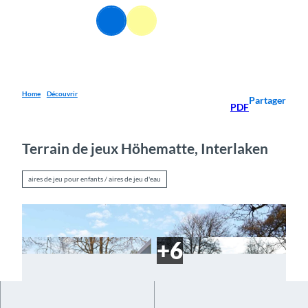
T
FR
o
Webcams
Information
Recherche
Menu
c
o
n
t
e
Home
Découvrir
Partager
PDF
n
t
Terrain de jeux Höhematte, Interlaken
aires de jeu pour enfants / aires de jeu d'eau