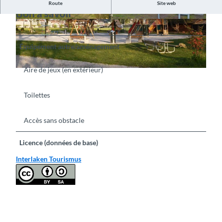
Route
Site web
Bon à savoir
©
CC-BY-SA
©
CC-BY-SA
Équipement autre/aménagement
Aire de jeux (en extérieur)
©
CC-BY-SA
Toilettes
Accès sans obstacle
Licence (données de base)
Interlaken Tourismus