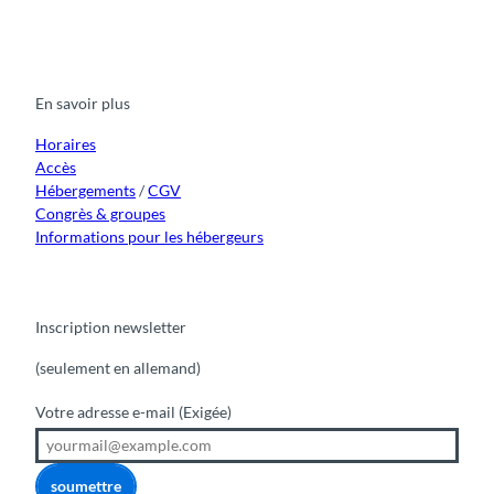
F
Y
I
t
L
a
o
n
i
i
c
u
s
k
n
e
t
t
t
k
b
u
a
o
e
o
b
g
k
d
En savoir plus
o
e
r
I
k
a
n
m
Horaires
Accès
Hébergements
/
CGV
Congrès & groupes
Informations pour les hébergeurs
Inscription newsletter
(seulement en allemand)
Votre adresse e-mail
(Exigée)
soumettre