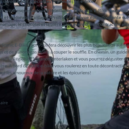
e savoureuses spécialités régionales en e-bike
es pittoresques autour d’Interlaken. Le Scenic E-Bike Tour vous
es et d’adorables villages. Profitez d’une vue époustouflante sur
 fromage, le chocolat et la bière. Une aventure décontractée allia
© Interlaken Tourismus, Outdoor Switzerland AG |
CC-
 Scenic E-Bike Tour vous fera découvrir les plus beaux lieux autou
ques et de panoramas alpins à couper le souffle. En chemin, un guide 
sur la Région de Vacances Interlaken et vous pourrez déguster de
bière. À bord de votre e-bike, vous roulerez en toute décontraction 
ur les amoureux de la nature et les épicuriens!
laire