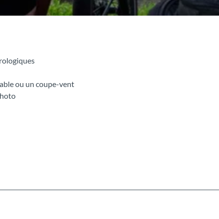
rologiques
éable ou un coupe-vent
photo