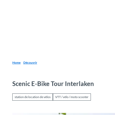
T
o
Destinations
Découvrir
Planification
c
o
n
t
e
n
t
Home
Découvrir
Scenic E-Bike Tour Interlaken
station de location de vélos
VTT / vélo / moto scooter