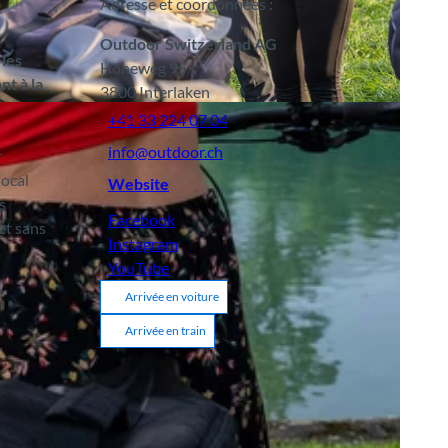
Adresse et coordonnées :
Outdoor Switzerland AG
 les
Höheweg 95
nt à la
3800
Interlaken
BY-SA
+41 33 224 07 04
info@outdoor.ch
r
local
Website
s
Facebook
et sans
Instagram
YouTube
Arrivée en voiture
Arrivée en train