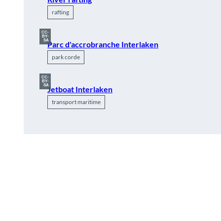
rafting
CC-
BY-
SA
Parc d'accrobranche Interlaken
park corde
CC-
BY-
SA
Jetboat Interlaken
transport maritime