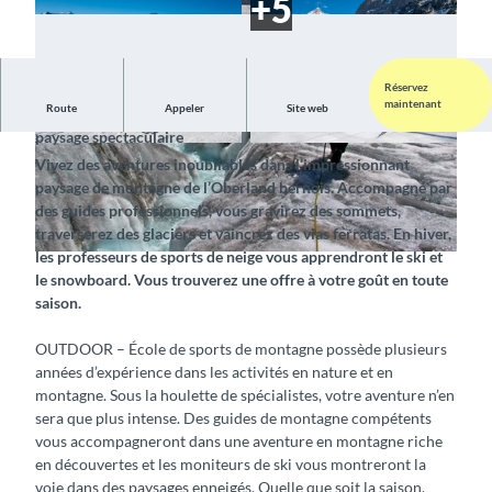
Réservez
maintenant
Route
Appeler
Site web
Lancez-vous dans un circuit découverte guidé au cœur d’un
paysage spectaculaire
© Outdoor – Bergsportschule, Interlaken Touris
© Outdoor Switzerland AG, Interlaken Tourism
Vivez des aventures inoubliables dans l’impressionnant
mus |
CC-BY-SA
us |
CC-BY-SA
paysage de montagne de l’Oberland bernois. Accompagné par
des guides professionnels, vous gravirez des sommets,
traverserez des glaciers et vaincrez des vias ferratas. En hiver,
les professeurs de sports de neige vous apprendront le ski et
© Outdoor Switzerland AG, Interlaken Tourismus |
CC-BY-SA
le snowboard. Vous trouverez une offre à votre goût en toute
saison.
OUTDOOR – École de sports de montagne possède plusieurs
années d’expérience dans les activités en nature et en
montagne. Sous la houlette de spécialistes, votre aventure n’en
sera que plus intense. Des guides de montagne compétents
vous accompagneront dans une aventure en montagne riche
en découvertes et les moniteurs de ski vous montreront la
voie dans des paysages enneigés. Quelle que soit la saison,