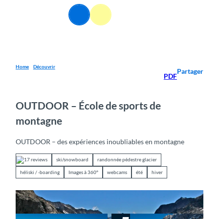
T
FR
o
Webcams
Information
Recherche
Menu
c
o
n
t
e
Home
Découvrir
Partager
PDF
n
t
OUTDOOR – École de sports de
montagne
OUTDOOR – des expériences inoubliables en montagne
17 reviews
ski/snowboard
randonnée pédestre glacier
héliski / -boarding
Images à 360°
webcams
été
hiver