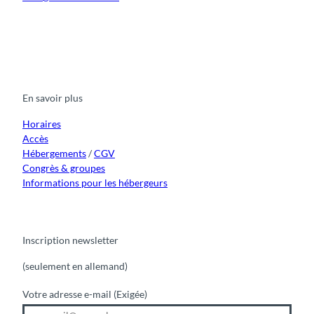
F
Y
I
t
L
a
o
n
i
i
c
u
s
k
n
e
t
t
t
k
b
u
a
o
e
o
b
g
k
d
En savoir plus
o
e
r
I
k
a
n
m
Horaires
Accès
Hébergements
/
CGV
Congrès & groupes
Informations pour les hébergeurs
Inscription newsletter
(seulement en allemand)
Votre adresse e-mail
(Exigée)