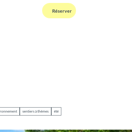
FR
Réserver
Webcams
Information
Recherche
vironnement
sentiers à thèmes
été