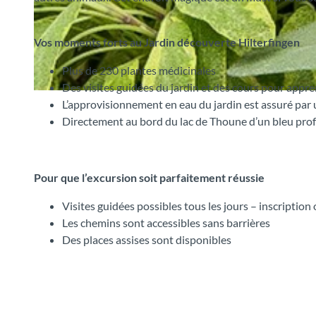
©
CC-BY-SA
Vos moments forts au Jardin découverte Hilterfingen
Plus de 230 plantes médicinales
Des visites guidées du jardin et des cours pour appre
©
CC-BY-SA
L’approvisionnement en eau du jardin est assuré par
Directement au bord du lac de Thoune d’un bleu pro
Pour que l’excursion soit parfaitement réussie
Visites guidées possibles tous les jours – inscription 
Les chemins sont accessibles sans barrières
Des places assises sont disponibles