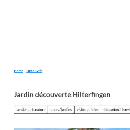
T
o
Destinations
Découvrir
Planification
c
o
n
t
e
n
t
Home
Découvrir
Jardin découverte Hilterfingen
sentier de la nature
parcs / jardins
visites guidées
éducation à l'en