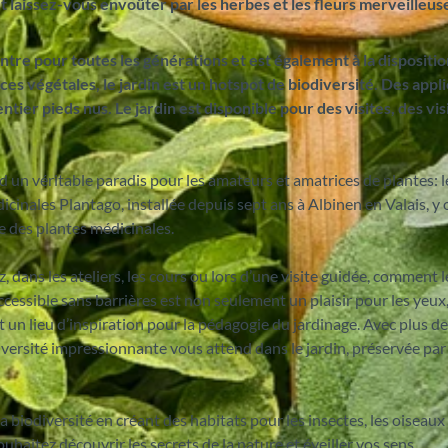
et laissez-vous envoûter par les herbes et les fleurs merveilleu
ntre pour toutes les générations et est également à la dispositi
s végétales, le jardin est un hotspot de biodiversité. Des appli
ntier pieds nus. Le jardin est disponible pour des visites, des vis
d un véritable paradis pour les amateurs et amatrices de plantes: l
icinales Plantago, installée depuis sept ans à Albinen en Valais, y
e des plantes médicinales.
dans les ateliers, les cours ou lors d’une visite guidée, comment l
accessible sans barrières est non seulement un plaisir pour les yeux
t un lieu d’inspiration pour la pédagogie du jardinage. Avec plus d
versité impressionnante vous attend dans le jardin, préservée par
a biodiversité en créant des habitats pour les insectes, les oiseaux
haitez découvrir les secrets de la nature et éveiller vos sens.