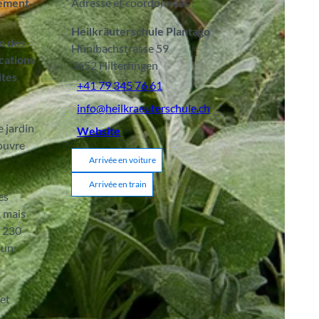
sement
Adresse et coordonnées :
Heilkräuterschule Plantago
on des
Hünibachstrasse 59
cations
3652
Hilterfingen
ites
+41 79 345 76 61
info@heilkraeuterschule.ch
e jardin
Website
 ouvre
Arrivée en voiture
Arrivée en train
es
, mais
e 230
 un
 et