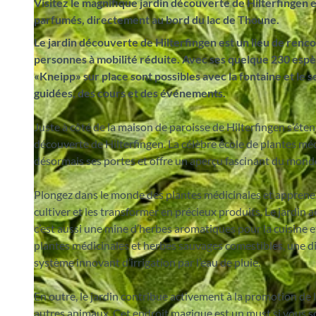
Visitez le magnifique jardin découverte de Hilterfingen 
parfumés, directement au bord du lac de Thoune.
Le jardin découverte de Hilterfingen est un lieu de renco
personnes à mobilité réduite. Avec ses quelque 230 espèce
«Kneipp» sur place sont possibles avec la fontaine et le se
guidées, des cours et des événements.
Juste à côté de la maison de paroisse de Hilterfingen s’éten
découverte de Hilterfingen. La célèbre école de plantes méd
désormais ses portes et offre un aperçu fascinant du mond
Plongez dans le monde des plantes médicinales et apprenez, 
cultiver et les transformer en précieux produits. Le jardin 
c’est aussi une mine d’herbes aromatiques pour la cuisine e
plantes médicinales et herbes sauvages comestibles, une di
système innovant d’irrigation par l’eau de pluie.
En outre, le jardin contribue activement à la promotion de l
autres animaux. Cet endroit magique est un must si vous sou