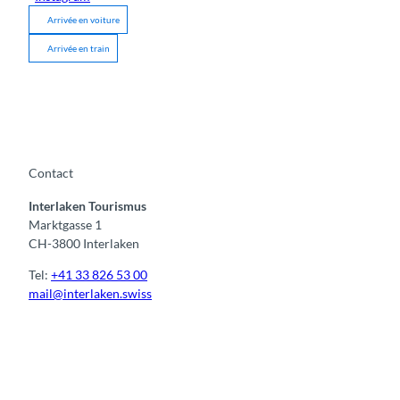
Arrivée en voiture
Arrivée en train
Contact
Interlaken Tourismus
Marktgasse 1
CH-3800 Interlaken
Tel:
+41 33 826 53 00
mail@interlaken.swiss
F
Y
I
t
L
a
o
n
i
i
c
u
s
k
n
e
t
t
t
k
b
u
a
o
e