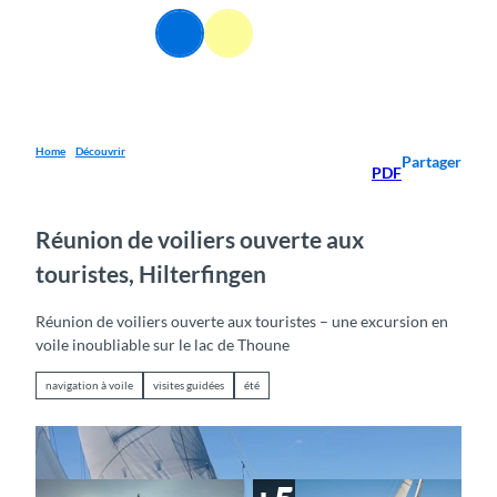
T
FR
o
Webcams
Information
Recherche
Menu
c
o
n
t
e
Home
Découvrir
Partager
PDF
n
t
Réunion de voiliers ouverte aux
touristes, Hilterfingen
Réunion de voiliers ouverte aux touristes – une excursion en
voile inoubliable sur le lac de Thoune
navigation à voile
visites guidées
été