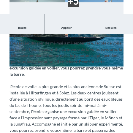
Route
Appeler
Site web
Découvrez le vent et l’eau en compagnie d’un guide
expérimenté
©
CC-BY-SA
©
CC-BY-SA
Tous les jeudis soir de mi-mai à mi-septembre, l’école de voile
du lac de Thoune vous initie au monde de la voile. Savourez la
délicieuse ambiance nocturne et le panorama alpin pendant
que vous naviguez au soleil couchant. Pendant cette
excursion guidée en voilier, vous pourrez prendre vous-même
©
CC-BY-SA
la barre.
L’école de voile la plus grande et la plus ancienne de Suisse est
installée à Hilterfingen et à Spiez. Les deux centres jouissent
d’une situation idyllique, directement au bord des eaux bleues
du lac de Thoune. Tous les jeudis soir du mi-mai à mi-
septembre, l’école organise une excursion guidée en voilier
face à l’impressionnant paysage formé par l’Eiger, le Mönch et
la Jungfrau. Accompagné et initié par un skipper expérimenté,
vous pourrez prendre vous-même la barre et passerez des