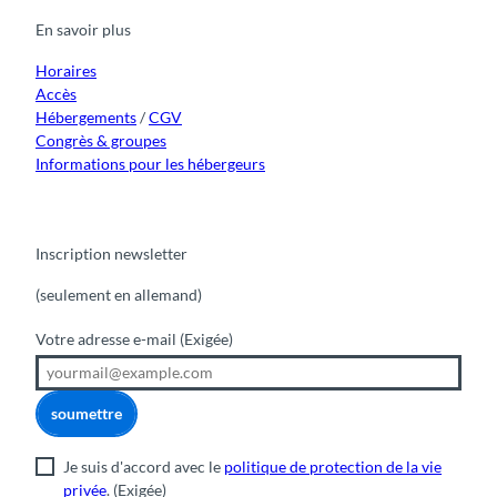
o
b
g
k
d
En savoir plus
o
e
r
I
k
a
n
m
Horaires
Accès
Hébergements
/
CGV
Congrès & groupes
Informations pour les hébergeurs
Inscription newsletter
(seulement en allemand)
Votre adresse e-mail
(Exigée)
soumettre
Je suis d'accord avec le
politique de protection de la vie
privée
.
(Exigée)