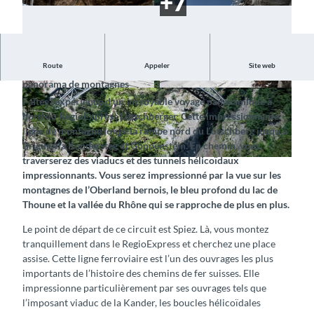
Route
Appeler
Site web
Empruntez la ligne de chemin de fer centenaire et admirez le
panorama de montagnes
©
CC-BY-SA
©
CC-BY-SA
Faites l’expérience d’un incroyable voyage panoramique à
bord du RegioExpress Lötschberger. Cette impressionnante
ligne de montagne longe la rampe nord du Lötschberg jusqu’à
Brigue via Kandersteg et Goppenstein. En chemin, vous
traverserez des viaducs et des tunnels hélicoïdaux
©
CC-BY-SA
impressionnants. Vous serez impressionné par la vue sur les
montagnes de l’Oberland bernois, le bleu profond du lac de
Thoune et la vallée du Rhône qui se rapproche de plus en plus.
Le point de départ de ce circuit est Spiez. Là, vous montez
tranquillement dans le RegioExpress et cherchez une place
assise. Cette ligne ferroviaire est l’un des ouvrages les plus
importants de l’histoire des chemins de fer suisses. Elle
impressionne particulièrement par ses ouvrages tels que
l’imposant viaduc de la Kander, les boucles hélicoïdales