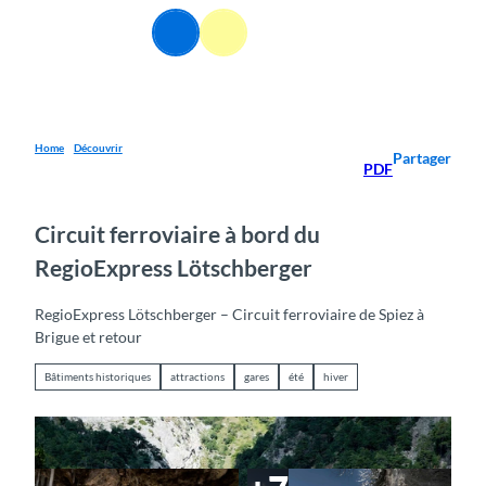
T
FR
o
Webcams
Information
Recherche
Menu
c
o
n
t
e
Home
Découvrir
Partager
PDF
n
t
Circuit ferroviaire à bord du
RegioExpress Lötschberger
RegioExpress Lötschberger – Circuit ferroviaire de Spiez à
Brigue et retour
Bâtiments historiques
attractions
gares
été
hiver