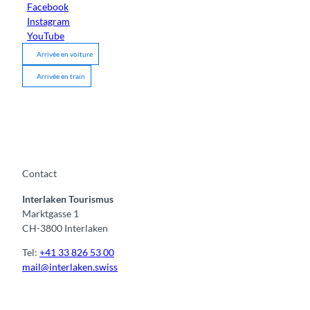
Facebook
Instagram
YouTube
Arrivée en voiture
Arrivée en train
Contact
Interlaken Tourismus
Marktgasse 1
CH-3800 Interlaken
Tel:
+41 33 826 53 00
mail@interlaken.swiss
F
Y
I
t
L