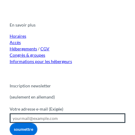
a
o
n
i
i
c
u
s
k
n
e
t
t
t
k
b
u
a
o
e
o
b
g
k
d
En savoir plus
o
e
r
I
k
a
n
m
Horaires
Accès
Hébergements
/
CGV
Congrès & groupes
Informations pour les hébergeurs
Inscription newsletter
(seulement en allemand)
Votre adresse e-mail
(Exigée)
soumettre