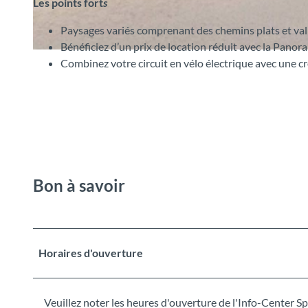
Les points fort
s
Paysages variés comprenant des chemins plats et va
Bénéficiez d’un prix de location réduit avec la Pano
© Spiez Marketing AG, Interlaken Tourismus |
CC-BY-SA
Combinez votre circuit en vélo électrique avec une cr
Bon à savoir
Horaires d'ouverture
Veuillez noter les heures d'ouverture de l'Info-Center Sp