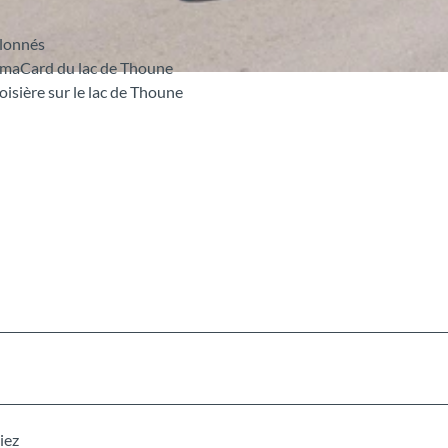
llonnés
ramaCard du lac de Thoune
oisière sur le lac de Thoune
iez