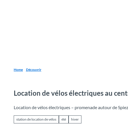
T
o
Destinations
Découvrir
Planification
c
o
n
t
e
n
t
Home
Découvrir
Location de vélos électriques au cent
Location de vélos électriques – promenade autour de Spie
station de location de vélos
été
hiver