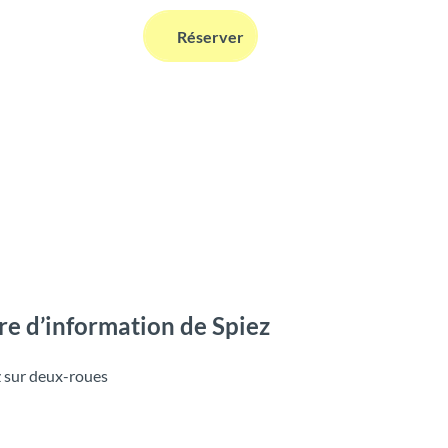
FR
Réserver
Webcams
Information
Recherche
re d’information de Spiez
z sur deux-roues