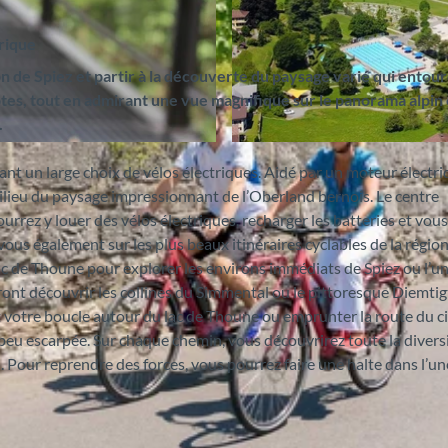
rique
n de Spiez et partir à la découverte du paysage varié qui entour
côtes, tout en admirant une vue magnifique sur le panorama alpin 
.
© Spiez Marketing AG, Interlaken Tourismus |
CC-BY-S
nt un large choix de vélos électriques. Aidé par un moteur électri
ilieu du paysage impressionnant de l’Oberland bernois. Le centre
urrez y louer des vélos électriques, recharger les batteries et vous
ous également sur les plus beaux itinéraires cyclables de la régio
lac de Thoune pour explorer les environs immédiats de Spiez ou l’u
eront découvrir les collines du Simmental ou le pittoresque Diemtigt
otre boucle autour du lac de Thoune ou emprunter la route du ci
 peu escarpée. Sur chaque chemin, vous découvrirez toute la divers
. Pour reprendre des forces, vous pourrez faire une halte dans l’un