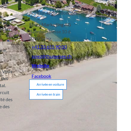
Adresse et coordonnées :
e la
Spiez Marketing AG
et les
Bahnhofstrasse 10 d
3700
Spiez
A
+41 33 655 90 00
que,
spiez@thunersee.ch
Website
n. Vous
Facebook
n des
Arrivée en voiture
al.
rcuit
Arrivée en train
ité des
e des