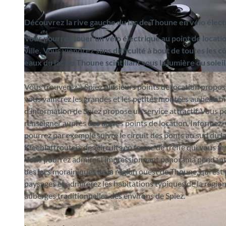
Découvrez la rive gauche du lac de Thoune en vélo élect
Vous pourrez louer un vélo électrique au point de locatio
ville. Vous viendrez sans difficulté à bout de toutes les 
eaux du lac de Thoune scintillant sous la lumière du soleil
© Spiez Marketing AG, Interlaken Tourismus |
CC-BY-SA
Vous trouverez à Spiez plusieurs points de location proposa
vous vaincrez les grandes et les petites montées au beau m
d’information de Spiez propose un service attractif. Vous po
renseigner auprès des autres points de location. Informez-v
pourrez par exemple suivre le circuit des ponts au sud du 
Kleeblattrouten, des circuits en forme de trèfle qui vous f
Vous pourrez admirer l’impressionnant panorama pendant v
des lacs morainiques de la région ouest de Thoune, qui est
paysages et admirerez les habitations typiques de la région
auberges traditionnelles des environs de Spiez.