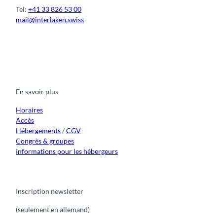
Tel:
+41 33 826 53 00
mail@interlaken.swiss
F
Y
I
t
L
a
o
n
i
i
c
u
s
k
n
e
t
t
t
k
b
u
a
o
e
o
b
g
k
d
En savoir plus
o
e
r
I
k
a
n
m
Horaires
Accès
Hébergements
/
CGV
Congrès & groupes
Informations pour les hébergeurs
Inscription newsletter
(seulement en allemand)