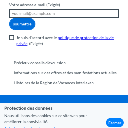
Votre adresse e-mail
(Exigée)
soumettre
Je suis d'accord avec le
politique de protection de la vie
privée
.
(Exigée)
Précieux conseils d’excursion
Informations sur des offres et des manifestations actuelles
Histoires de la Région de Vacances Interlaken
Protection des données
Commune Interlaken
|
Mentions légales
|
Protection des
données
|
Contact
|
A propos de nous
|
Trade Corner
|
Nous utilisons des cookies sur ce site web pour
Médias
|
Partenaires
améliorer la convivialité.
Fermer