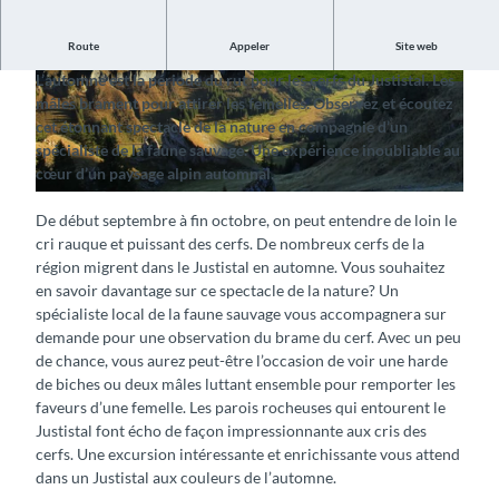
Route
Appeler
Site web
Ecoutez le cri des cerfs en rut
L’automne est la période du rut pour les cerfs du Justistal. Les
© Interlaken Tourismus |
CC-BY-SA
© Interlaken Tourismus |
CC-BY-SA
mâles brament pour attirer les femelles. Observez et écoutez
cet étonnant spectacle de la nature en compagnie d’un
spécialiste de la faune sauvage. Une expérience inoubliable au
cœur d’un paysage alpin automnal.
© Interlaken Tourismus |
CC-BY-SA
De début septembre à fin octobre, on peut entendre de loin le
cri rauque et puissant des cerfs. De nombreux cerfs de la
région migrent dans le Justistal en automne. Vous souhaitez
en savoir davantage sur ce spectacle de la nature? Un
spécialiste local de la faune sauvage vous accompagnera sur
demande pour une observation du brame du cerf. Avec un peu
de chance, vous aurez peut-être l’occasion de voir une harde
de biches ou deux mâles luttant ensemble pour remporter les
faveurs d’une femelle. Les parois rocheuses qui entourent le
Justistal font écho de façon impressionnante aux cris des
cerfs. Une excursion intéressante et enrichissante vous attend
dans un Justistal aux couleurs de l’automne.