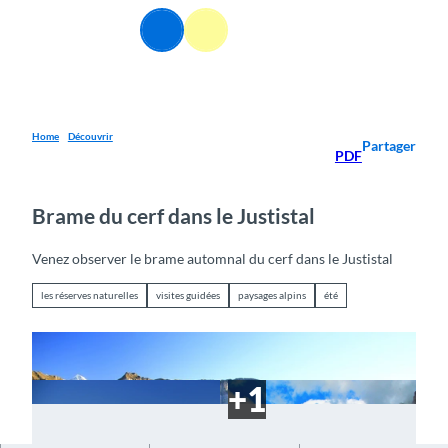
T
FR
o
Webcams
Information
Recherche
Menu
c
o
n
t
e
Home
Découvrir
Partager
PDF
n
t
Brame du cerf dans le Justistal
Venez observer le brame automnal du cerf dans le Justistal
les réserves naturelles
visites guidées
paysages alpins
été