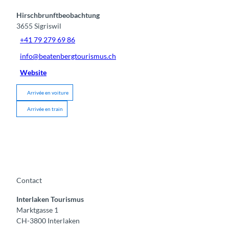
Hirschbrunftbeobachtung
3655
Sigriswil
+41 79 279 69 86
info@beatenbergtourismus.ch
Website
Arrivée en voiture
Arrivée en train
Contact
Interlaken Tourismus
Marktgasse 1
CH-3800 Interlaken