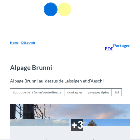
T
FR
o
Webcams
Information
Recherche
Menu
c
o
n
t
e
Home
Découvrir
Partager
PDF
n
t
Alpage Brunni
Alpage Brunni au-dessus de Leissigen et d’Aeschi
boutique de la ferme/vente directe
montagnes
paysages alpins
été