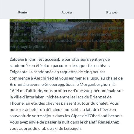
Route
Appeler
Site web
Profitez de la vue sur la région de vacances Interlaken
Au-dessus d’Aeschi et de Leissigen, au pied du
© Aeschi Tourismus, Interlaken Tourismus |
© Aeschi Tourismus, Interlaken Tourismus |
Morgenberghorn, se trouve le chalet de Brunni. Vous pourrez
CC-BY-SA
CC-BY-SA
y admirer une vue magnifique sur la région de vacances
Interlaken. À pied ou en raquettes – partez à la découverte de
cet alpage idyllique.
© Aeschi Tourismus, Interlaken Tourismus |
CC-BY-SA
L’alpage Brunni est accessible par plusieurs sentiers de
randonnée en été et un parcours de raquettes en hiver.
Exigeante, la randonnée en raquettes de cinq heures
commence à Aeschiried et vous emmènera jusqu’au chalet de
Brunni à travers le Greberegg. Sous le Morgenberghorn, à
1644 m d’altitude, vous profiterez d’une vue phénoménale sur
la ville d’Interlaken, nichée entre les lacs de Brienz et de
Thoune. En été, des chèvres paissent autour du chalet. Vous
pourrez acheter un délicieux mutschli au lait de chèvre en
souvenir de votre séjour dans les Alpes de l’Oberland bernois.
Vous avez envie de passer la nuit dans le chalet? Renseignez-
vous auprès du club de ski de Leissigen.