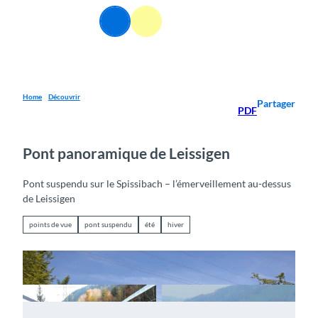
T
FR
o
Webcams
Information
Recherche
Menu
c
o
n
t
e
Home
Découvrir
Partager
PDF
n
t
Pont panoramique de Leissigen
Pont suspendu sur le Spissibach – l’émerveillement au-dessus
de Leissigen
points de vue
pont suspendu
été
hiver