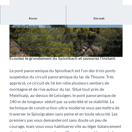
Route
Site web
Marchez sur une construction impressionnante avec vue sur
le lac de Thoune
© Interlaken Tourismus |
CC-BY-SA
© Interlaken Tourismus |
CC-BY-SA
La traversée du pont suspendu de 140 m de longueur situé au-
dessus du village pittoresque de Leissigen vous offrira une vue
panoramique fascinante sur les eaux bleues du lac de Thoune
et le paysage environnant. Sous vos pieds, 60 m de vide.
Écoutez le grondement du Spissibach et savourez l’instant.
© Interlaken Tourismus |
CC-BY-SA
Le pont panoramique du Spissibach est l’un des trois ponts
suspendus du circuit panoramique du lac de Thoune. Très
apprécié, ce circuit de 56 km relie plusieurs sentiers de
montagne et de rive autour du lac. Situé tout près de
Meielisalp, au-dessus de Leissigen, le pont panoramique de
140 m de longueur séduit par sa sobriété et sa stabilité. La
technique de construction ultra-moderne vous permettra de
traverser le Spissigraben sans peine et en toute sécurité. Les
premiers pas vous demanderont sans doute un peu de
courage, mais vous vous habituerez vite au léger balancement