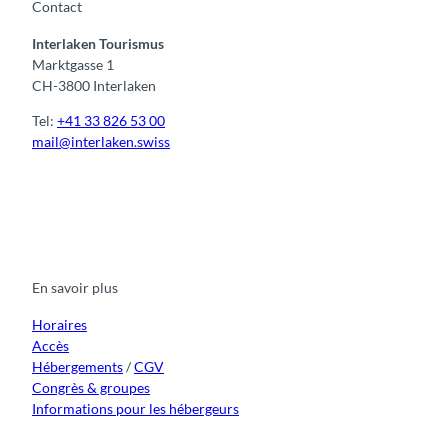
Contact
Interlaken Tourismus
Marktgasse 1
CH-3800 Interlaken
Tel:
+41 33 826 53 00
mail@interlaken.swiss
F
Y
I
t
L
a
o
n
i
i
c
u
s
k
n
e
t
t
t
k
b
u
a
o
e
o
b
g
k
d
En savoir plus
o
e
r
I
k
a
n
m
Horaires
Accès
Hébergements
/
CGV
Congrès & groupes
Informations pour les hébergeurs