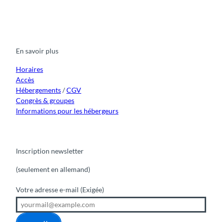
F
Y
I
t
L
a
o
n
i
i
c
u
s
k
n
e
t
t
t
k
b
u
a
o
e
o
b
g
k
d
En savoir plus
o
e
r
I
k
a
n
m
Horaires
Accès
Hébergements
/
CGV
Congrès & groupes
Informations pour les hébergeurs
Inscription newsletter
(seulement en allemand)
Votre adresse e-mail
(Exigée)