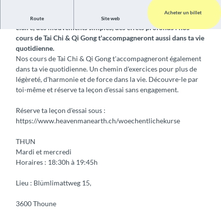
Acheter un billet
Cours hebdomadaires de Tai Chi & Qi Gong Une structure
Route
Site web
claire, des mouvements simples, des effets profonds : nos
cours de Tai Chi & Qi Gong t'accompagneront aussi dans ta vie
quotidienne.
Nos cours de Tai Chi & Qi Gong t'accompagneront également
dans ta vie quotidienne. Un chemin d'exercices pour plus de
légèreté, d'harmonie et de force dans la vie. Découvre-le par
toi-même et réserve ta leçon d'essai sans engagement.
Réserve ta leçon d'essai sous :
https://www.heavenmanearth.ch/woechentlichekurse
THUN
Mardi et mercredi
Horaires : 18:30h à 19:45h
Lieu : Blümlimattweg 15,
3600 Thoune