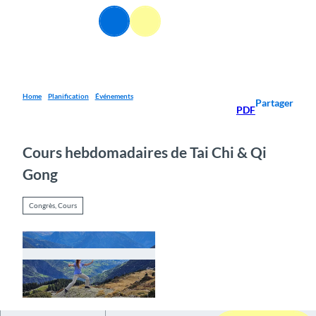
T
FR
o
Webcams
Information
Recherche
Menu
c
o
n
t
e
Home
Planification
Événements
Partager
PDF
n
t
Cours hebdomadaires de Tai Chi & Qi
Gong
Congrès, Cours
© Guidle.com