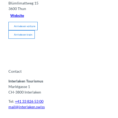
Blümlimattweg 15
3600
Thun
Website
Arrivée en voiture
Arrivée en train
Contact
Interlaken Tourismus
Marktgasse 1
CH-3800 Interlaken
Tel:
+41 33 826 53 00
mail@interlaken.swiss