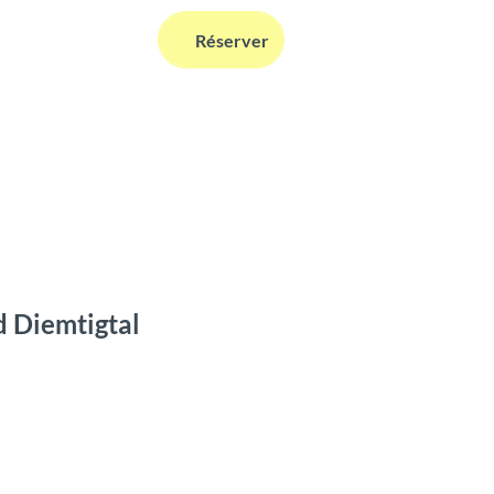
FR
Réserver
Webcams
Information
Recherche
d Diemtigtal