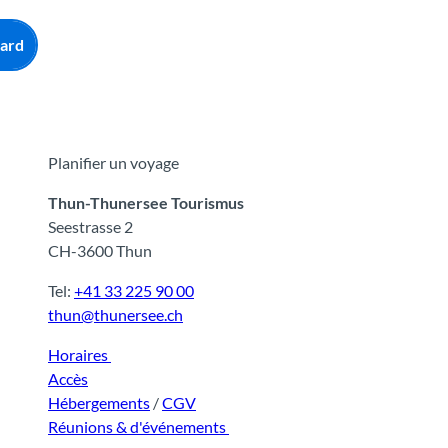
ard
Planifier un voyage
Thun-Thunersee Tourismus
Seestrasse 2
CH-3600 Thun
Tel:
+41 33 225 90 00
thun@thunersee.ch
Horaires
Accès
Hébergements
/
CGV
Réunions & d'événements