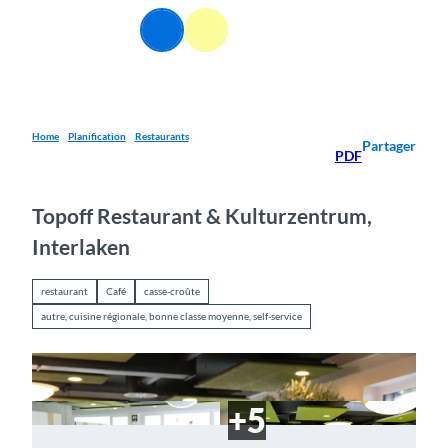
T
FR
o
Webcams
Information
Recherche
Menu
c
o
n
t
e
Home
Planification
Restaurants
Partager
PDF
n
t
Topoff Restaurant & Kulturzentrum,
Interlaken
restaurant
Café
casse-croûte
autre, cuisine régionale, bonne classe moyenne, self-service