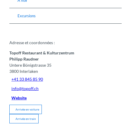
A voir
Excursions
Adresse et coordonnées :
Topoff Restaurant & Kulturzentrum
Philipp Raudner
Untere Bönigstrasse 35
3800
Interlaken
+41 33 845 85 90
info@topoff.ch
Website
Arrivée en voiture
Arrivée en train