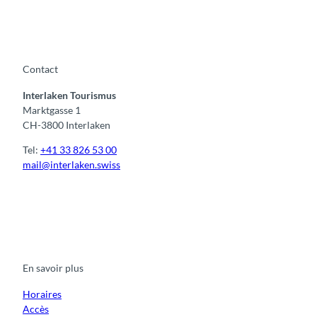
Contact
Interlaken Tourismus
Marktgasse 1
CH-3800 Interlaken
Tel:
+41 33 826 53 00
mail@interlaken.swiss
F
Y
I
t
L
a
o
n
i
i
c
u
s
k
n
e
t
t
t
k
b
u
a
o
e
o
b
g
k
d
En savoir plus
o
e
r
I
k
a
n
m
Horaires
Accès