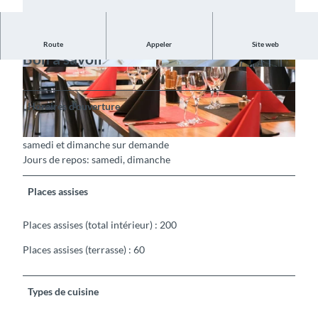
Route
Appeler
Site web
Bon à savoir
©
CC-BY-SA
© Zenbrum Seeburg, Centrum Seeburg |
CC-BY-SA
Horaires d'ouverture
samedi et dimanche sur demande
©
CC-BY-SA
Jours de repos: samedi, dimanche
Places assises
Places assises (total intérieur) : 200
Places assises (terrasse) : 60
Types de cuisine