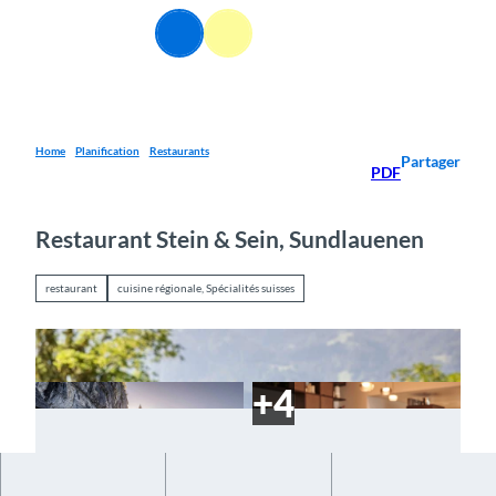
T
FR
o
Webcams
Information
Recherche
Menu
c
o
n
t
e
Home
Planification
Restaurants
Partager
PDF
n
t
Restaurant Stein & Sein, Sundlauenen
restaurant
cuisine régionale, Spécialités suisses