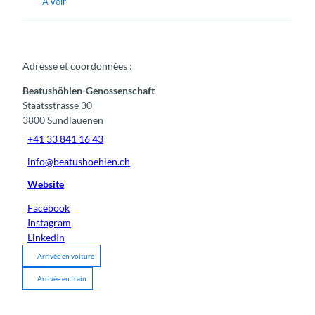
A voir
Adresse et coordonnées :
Beatushöhlen-Genossenschaft
Staatsstrasse 30
3800
Sundlauenen
+41 33 841 16 43
info@beatushoehlen.ch
Website
Facebook
Instagram
LinkedIn
Arrivée en voiture
Arrivée en train