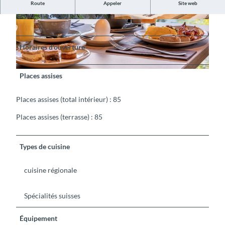
Route
Appeler
Site web
Bon à savoir
©
CC-BY-SA
©
CC-BY-SA
Horaires d'ouverture
©
CC-BY-SA
Places assises
Places assises (total intérieur) : 85
Places assises (terrasse) : 85
Types de cuisine
cuisine régionale
Spécialités suisses
Équipement