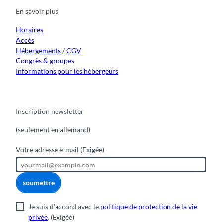
o
b
g
k
d
a
a
k
En savoir plus
o
e
r
I
u
'
k
a
n
e
m
G
Horaires
n
r
Accès
'
a
Hébergements
/
CGV
n
Congrès & groupes
d
Informations pour les hébergeurs
H
ô
t
e
Inscription newsletter
l
(seulement en allemand)
B
e
Votre adresse e-mail
(Exigée)
a
u
-
soumettre
R
i
v
Je suis d'accord avec le
politique de protection de la vie
a
privée
.
(Exigée)