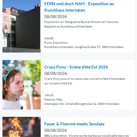
s
r
FERN und doch NAH - Exposition au
l
e
'
d
u
c
c
Kunsthaus Interlaken
e
d
F
e
v
h
e
08/08/2026
j
é
E
r
r
a
d
Exposition sur Marguerite Burnat-Provins et Clara von
a
t
R
M
i
f
Rappard au Kunsthaus d'Interlaken
e
r
a
N
u
r
t
l
d
i
u
s
l
14h00
M
'
i
l
Foire, Exposition
n
i
a
a
o
Kunsthaus Interlaken, Jungfraustrasse 55, 3800 Interlaken
n
l
d
c
p
t
u
d
é
d
© Guidle.com
S
a
t
r
u
e
o
O
u
g
e
s
Crazy Pony - Scène d'été Est 2026
K
'
c
u
m
e
n
'
08/08/2026
u
C
h
v
m
d
'
Crazy Pony joue à l'occasion des concerts d'été d'Interlaken
r
o
N
r
e
é
sur la scène d'été Est
s
u
A
i
r
t
a
r
H
r
s
14h30
a
a
Festival, Fête
s
-
l
c
i
Interlaken Ost, Untere Bönigstrasse 3a, 3800 Interlaken
l
d
E
a
h
l
à
e
© Guidle.com
x
p
o
l
I
d
O
p
a
o
é
Feuer & Flamme meets Tavolata
n
a
u
o
g
l
e
08/08/2026
t
n
v
s
e
'
'
BBQ à discrétion. Vis une soirée barbecue inoubliable dans les