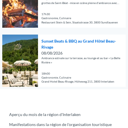
e
s
r
i
d
grottes de Saint-Béat - mise en scène pleine d'ambiance avec
F
r
e
un éclairage doux et une atmosphère unique.
i
t
é
E
l
p
r
i
17h30
t
R
Gastronomie, Culinaire
a
o
l
o
a
N
Restaurant Stein & Sein, Staatsstrasse 30, 3800 Sundlauenen
k
u
a
n
i
u
© Guidle.com
e
r
p
a
l
n
n
O
e
a
u
l
d
Sunset Beats & BBQ au Grand Hôtel Beau-
'
u
n
g
K
é
d
Rivage
v
f
e
u
e
o
08/08/2026
r
a
d
n
'
c
Ambiance estivale sur la terrasse, au lounge et au bar « La Belle
i
n
é
s
Rivière »
C
h
r
t
t
t
r
N
l
s
18h00
a
h
a
A
Gastronomie, Culinaire
a
à
i
a
z
H
Grand Hotel Beau-Rivage, Höheweg 211, 3800 Interlaken
p
l
l
u
y
-
© Guidle.com
a
a
l
s
P
E
g
f
é
I
o
x
e
o
e
n
n
p
d
r
'
t
y
o
Aperçu du mois de la région d'Interlaken
é
c
F
e
-
s
t
e
e
r
S
i
Manifestations dans la région de l'organisation touristique
a
d