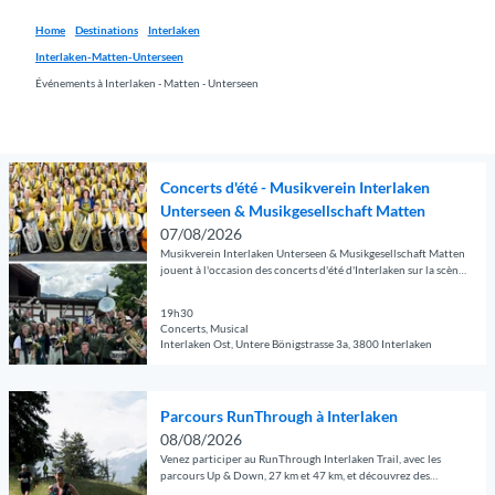
Home
Destinations
Interlaken
Interlaken-Matten-Unterseen
Événements à Interlaken - Matten - Unterseen
O
Concerts d'été - Musikverein Interlaken
u
Unterseen & Musikgesellschaft Matten
v
07/08/2026
r
Musikverein Interlaken Unterseen & Musikgesellschaft Matten
i
jouent à l'occasion des concerts d'été d'Interlaken sur la scène
d'été Est
r
l
19h30
Concerts, Musical
a
Interlaken Ost, Untere Bönigstrasse 3a, 3800 Interlaken
p
© Guidle.com
a
O
g
Parcours RunThrough à Interlaken
u
e
08/08/2026
v
d
Venez participer au RunThrough Interlaken Trail, avec les
r
é
parcours Up & Down, 27 km et 47 km, et découvrez des
sentiers spectaculaires offrant une vue imprenable sur l'Eiger,