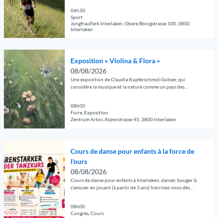
i
t
le Mönch et la Jungfrau.
r
06h30
a
Sport
l
i
JungfrauPark Interlaken, Obere Bönigstrasse 100, 3800
Interlaken
a
l
p
l
© Guidle.com
a
é
O
Exposition « Violina & Flora »
g
e
u
08/08/2026
e
'
v
Une exposition de Claudia Kupferschmid-Gubser, qui
d
C
r
considère la musique et la nature comme un pays des
é
o
merveilles de l'âme et comme un symbole de beauté, de
i
t
changement et de joie.
n
r
08h00
a
Foire, Exposition
c
l
Zentrum Artos, Alpenstrasse 45, 3800 Interlaken
i
e
a
l
r
© Guidle.com
p
l
t
O
a
Cours de danse pour enfants à la force de
é
s
u
g
l'ours
e
d
v
e
08/08/2026
'
'
r
d
Cours de danse pour enfants à Interlaken, danser, bouger &
P
é
i
é
s'amuser en jouant (à partir de 3 ans) Inscrivez-vous dès
a
t
maintenant - places limitées !
r
t
r
é
l
08h00
a
Congrès, Cours
c
-
a