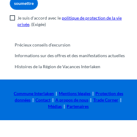
soumettre
e
n
Je suis d'accord avec le
politique de protection de la vie
b
privée
.
(Exigée)
e
r
g
'
Précieux conseils d’excursion
Informations sur des offres et des manifestations actuelles
Histoires de la Région de Vacances Interlaken
Commune Interlaken
|
Mentions légales
|
Protection des
données
|
Contact
|
A propos de nous
|
Trade Corner
|
Médias
|
Partenaires