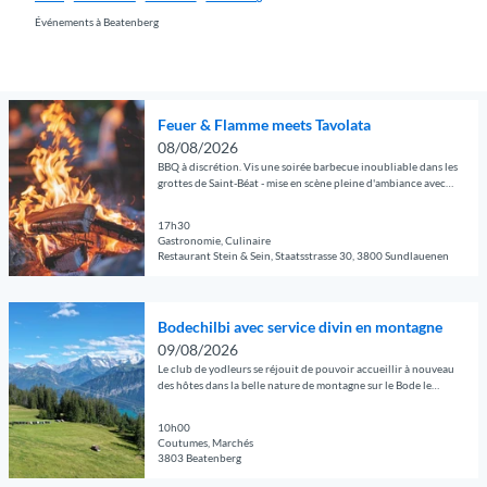
Événements à Beatenberg
O
Feuer & Flamme meets Tavolata
u
08/08/2026
v
BBQ à discrétion. Vis une soirée barbecue inoubliable dans les
r
grottes de Saint-Béat - mise en scène pleine d'ambiance avec
un éclairage doux et une atmosphère unique.
i
r
17h30
Gastronomie, Culinaire
l
Restaurant Stein & Sein, Staatsstrasse 30, 3800 Sundlauenen
a
© Guidle.com
p
O
a
Bodechilbi avec service divin en montagne
u
g
09/08/2026
v
e
Le club de yodleurs se réjouit de pouvoir accueillir à nouveau
r
d
des hôtes dans la belle nature de montagne sur le Bode le
dimanche 10 août.
i
é
r
10h00
t
Coutumes, Marchés
l
a
3803 Beatenberg
a
i