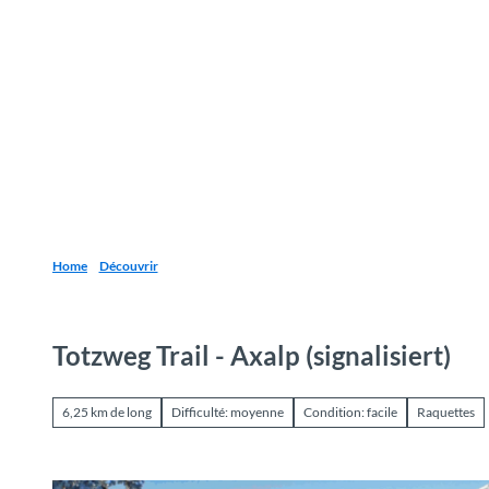
T
o
Destinations
Découvrir
Planification
c
o
n
t
e
n
t
Home
Découvrir
Totzweg Trail - Axalp (signalisiert)
6,25 km de long
Difficulté: moyenne
Condition: facile
Raquettes