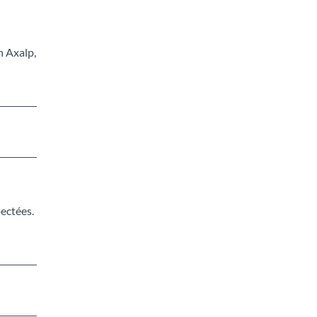
h Axalp,
pectées.