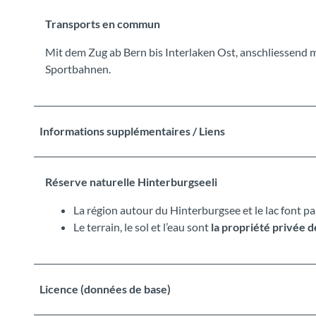
Transports en commun
Mit dem Zug ab Bern bis Interlaken Ost, anschliessend 
Sportbahnen.
Informations supplémentaires / Liens
Réserve naturelle Hinterburgseeli
La région autour du Hinterburgsee et le lac font pa
Le terrain, le sol et l’eau sont
la propriété privée d
Licence (données de base)