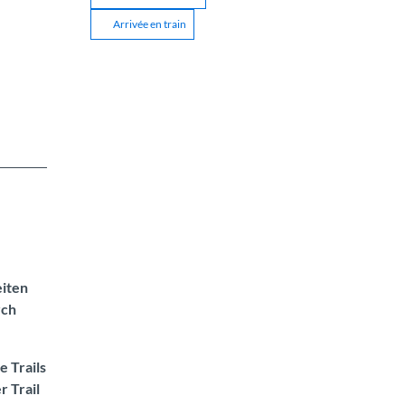
Arrivée en train
eiten
rch
 Trails
r Trail