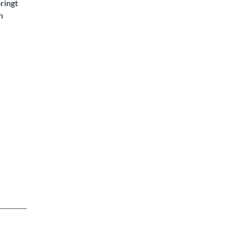
ringt
n