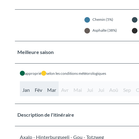
Chemin (5%)
Asphalte (38%)
Meilleure saison
approprié
selon les conditions météorologiques
Jan
Fév
Mar
Avr
Mai
Jui
Jui
Aoû
Sep
O
Description de l'itinéraire
Axalp - Hinterburgseeli - Gou - Totzweg