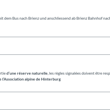
mit dem Bus nach Brienz und anschliessend ab Brienz Bahnhof nac
rtie
d’une réserve naturelle
, les règles signalées doivent être res
e l’Association alpine de Hinterburg