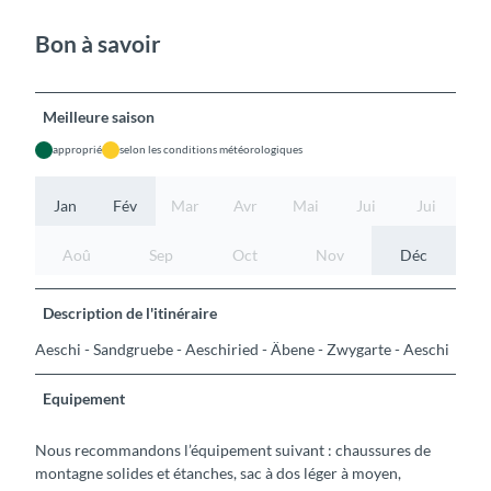
Bon à savoir
Meilleure saison
approprié
selon les conditions météorologiques
Jan
Fév
Mar
Avr
Mai
Jui
Jui
Aoû
Sep
Oct
Nov
Déc
Description de l'itinéraire
Aeschi - Sandgruebe - Aeschiried - Äbene - Zwygarte - Aeschi
Equipement
Nous recommandons l’équipement suivant : chaussures de
montagne solides et étanches, sac à dos léger à moyen,