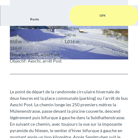
GPX
Route
2:00 h
7,80 km
© Berner Wanderwege
© Aeschi Tourismus
240 m
240 m
850 m
1.016 m
166 m
Départ: Aeschi, arrêt Post
Objectif: Aeschi, arrêt Post
© Berner Wanderwege
Le point de départ de la randonnée circulaire hivernale de
deux heures est la place communale (parking) ou l’arrêt de bus
Aeschi Post. Le chemin longe les 250 premiers mètres la
Mülenenstrasse, passe devant la piscine couverte, descend
légèrement puis bifurque à gauche dans la Suldhaltenstrasse.
En suivant ce chemin, avec toujours la vue sur la imposante
pyramide du Niesen, le sentier d’hiver bifurque à gauche en
montant après un bon kilomètre. Après Sandgruben suit le