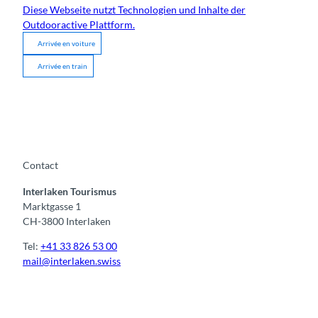
Diese Webseite nutzt Technologien und Inhalte der
Outdooractive Plattform.
Arrivée en voiture
Arrivée en train
Contact
Interlaken Tourismus
Marktgasse 1
CH-3800 Interlaken
Tel:
+41 33 826 53 00
mail@interlaken.swiss
F
Y
I
t
L
a
o
n
i
i