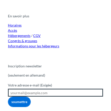
c
u
s
k
n
e
t
t
t
k
b
u
a
o
e
o
b
g
k
d
En savoir plus
o
e
r
I
k
a
n
m
Horaires
Accès
Hébergements
/
CGV
Congrès & groupes
Informations pour les hébergeurs
Inscription newsletter
(seulement en allemand)
Votre adresse e-mail
(Exigée)
soumettre