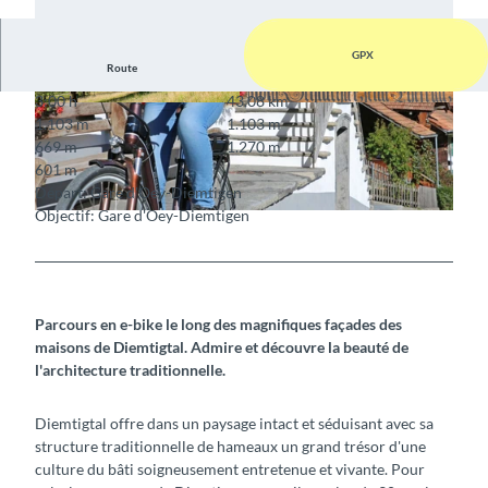
GPX
Route
3:00 h
43,08 km
© Martin Wymann / Naturpark Diemtigtal
© Martin Wymann / Naturpark Diemtigtal
1.103 m
1.103 m
669 m
1.270 m
601 m
Départ: Gare d'Oey-Diemtigen
Objectif: Gare d'Oey-Diemtigen
© Rahel Mazenauer, Naturpark Diemtigtal
Parcours en e-bike le long des magnifiques façades des
maisons de Diemtigtal. Admire et découvre la beauté de
l'architecture traditionnelle.
Diemtigtal offre dans un paysage intact et séduisant avec sa
structure traditionnelle de hameaux un grand trésor d'une
culture du bâti soigneusement entretenue et vivante. Pour