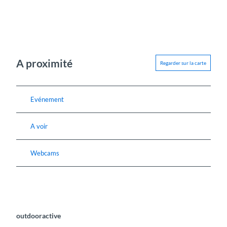
A proximité
Regarder sur la carte
Evénement
A voir
Webcams
outdooractive