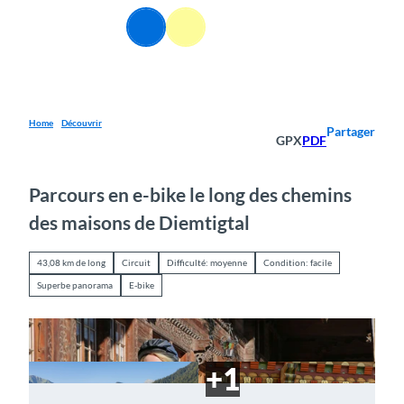
T
FR
o
Webcams
Information
Recherche
Menu
c
o
n
t
e
Home
Découvrir
Partager
GPX
PDF
n
t
Parcours en e-bike le long des chemins
des maisons de Diemtigtal
43,08 km de long
Circuit
Difficulté: moyenne
Condition: facile
Superbe panorama
E-bike