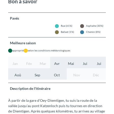
Bon à savoir
Pavés
Rue (61%)
Asphalte (30%)
Ballast (1%)
Chemin (8%)
Meilleure saison
approprié
selon les conditions météorologiques
Jan
Fév
Mar
Avr
Mai
Jui
Jui
Aoû
Sep
Oct
Nov
Déc
Description de l'itinéraire
À partir de la gare d'Oey-Diemtigen, tu suis la route de la
vallée jusqu'au pont Katzenloch puis tu tournes en direction
de Diemtigen. Après quelques kilomètres, tu arrives au village