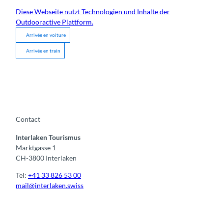
Diese Webseite nutzt Technologien und Inhalte der
Outdooractive Plattform.
Arrivée en voiture
Arrivée en train
Contact
Interlaken Tourismus
Marktgasse 1
CH-3800 Interlaken
Tel:
+41 33 826 53 00
mail@interlaken.swiss
F
Y
I
t
L