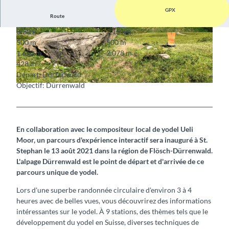
GPX
Route
3:30 h
7,15 km
© Markus Schluep
© Markus Schluep
500 m
500 m
1.650 m
2.078 m
428 m
Départ: Dürrenwald
Objectif: Dürrenwald
© Patrick Rissi, Erlebnisplan
En collaboration avec le compositeur local de yodel Ueli
Moor, un parcours d'expérience interactif sera inauguré à St.
Stephan le 13 août 2021 dans la région de Flösch-Dürrenwald.
L'alpage Dürrenwald est le point de départ et d'arrivée de ce
parcours unique de yodel.
Lors d'une superbe randonnée circulaire d'environ 3 à 4
heures avec de belles vues, vous découvrirez des informations
intéressantes sur le yodel. À 9 stations, des thèmes tels que le
développement du yodel en Suisse, diverses techniques de