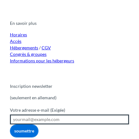
a
o
n
i
i
c
u
s
k
n
e
t
t
t
k
b
u
a
o
e
o
b
g
k
d
En savoir plus
o
e
r
I
k
a
n
m
Horaires
Accès
Hébergements
/
CGV
Congrès & groupes
Informations pour les hébergeurs
Inscription newsletter
(seulement en allemand)
Votre adresse e-mail
(Exigée)
soumettre