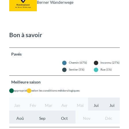
Berner Wanderwege
Bon à savoir
Pavés
Chemin (67%)
Inconnu (27%)
Sentier (5%)
Rue (1%)
Meilleure saison
approprié
selon les conditions météorologiques
Jan
Fév
Mar
Avr
Mai
Jui
Jui
Aoû
Sep
Oct
Nov
Déc