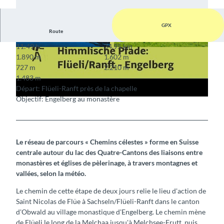
GPX
L
Route
i
11:49 h
34,95 km
r
© Sakrallandschaft Innerschweiz, Pilgerwege Sc
© Sakrallandschaft Innerschweiz, Pilgerwege Sc
1.890 m
1.602 m
hweiz
hweiz
e
727 m
2.210 m
l
1.483 m
a
Départ: Flüeli-Ranft près de la chapelle
Objectif: Engelberg au monastère
v
i
d
é
Le réseau de parcours « Chemins célestes » forme en Suisse
o
centrale autour du lac des Quatre-Cantons des liaisons entre
monastères et églises de pèlerinage, à travers montagnes et
vallées, selon la météo.
Le chemin de cette étape de deux jours relie le lieu d'action de
Saint Nicolas de Flüe à Sachseln/Flüeli-Ranft dans le canton
d'Obwald au village monastique d'Engelberg. Le chemin mène
de Flüeli le long de la Melchaa jusqu'à Melchsee-Frutt, puis