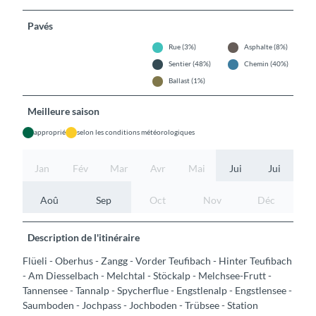
Pavés
Rue (3%)
Asphalte (8%)
Sentier (48%)
Chemin (40%)
Ballast (1%)
Meilleure saison
approprié
selon les conditions météorologiques
Jan
Fév
Mar
Avr
Mai
Jui
Jui
Aoû
Sep
Oct
Nov
Déc
Description de l'itinéraire
Flüeli - Oberhus - Zangg - Vorder Teufibach - Hinter Teufibach
- Am Diesselbach - Melchtal - Stöckalp - Melchsee-Frutt -
Tannensee - Tannalp - Spycherflue - Engstlenalp - Engstlensee -
Saumboden - Jochpass - Jochboden - Trübsee - Station