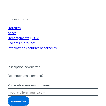
a
o
n
i
i
c
u
s
k
n
e
t
t
t
k
b
u
a
o
e
o
b
g
k
d
En savoir plus
o
e
r
I
k
a
n
m
Horaires
Accès
Hébergements
/
CGV
Congrès & groupes
Informations pour les hébergeurs
Inscription newsletter
(seulement en allemand)
Votre adresse e-mail
(Exigée)
soumettre