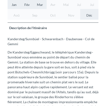
Jan
Fév
Mar
Avr
Mai
Jui
Jui
Aoû
Sep
Oct
Nov
Déc
Description de l'itinéraire
Kandersteg/Sunnbüel - Schwarenbach - Daubensee - Col de
Gemmi
De Kandersteg/Eggeschwand, le téléphérique Kandersteg–
Sunnbüel vous emmène au point de départ du chemin de
Gemmi. La station de base se trouve en dehors du village. Elle
peut être atteinte depuis la gare soit en bus, soit à pied via le
pont Bütschels-Chesmilchbrügg (voir parcours 15a). Depuis la
station supérieure de Sunnbüel, le sentier balisé pour la
promenade hivernale suit un chemin plat vers le sud. Le
panorama haut alpin captive rapidement. Le versant est est
dominé par le puissant massif de l'Altels, tandis qu’au sud, déjà
sur le sol valaisan, le groupe des Rinderhorns s’élève
fièrement. La chaîne de montagnes impressionnante empêche