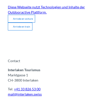
Diese Webseite nutzt Technologien und Inhalte der
Outdooractive Plattform.
Arrivée en voiture
Arrivée en train
Contact
Interlaken Tourismus
Marktgasse 1
CH-3800 Interlaken
Tel:
+41 33 826 53 00
mail@interlaken.swiss
F
Y
I
t
L