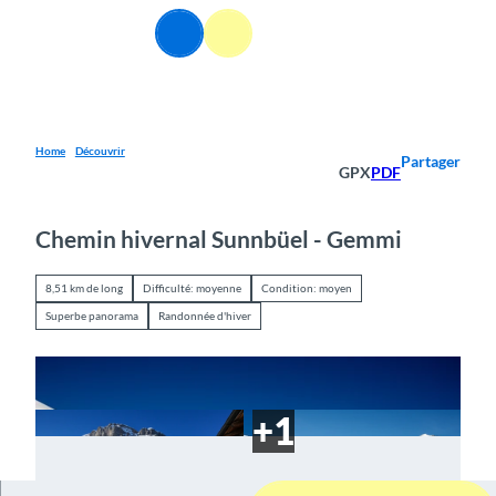
T
FR
o
Webcams
Information
Recherche
Menu
c
o
n
t
e
Home
Découvrir
Partager
GPX
PDF
n
t
Chemin hivernal Sunnbüel - Gemmi
8,51 km de long
Difficulté: moyenne
Condition: moyen
Superbe panorama
Randonnée d'hiver