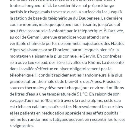
toute sa longueur d’ici. Le sentier hivernal préparé longe
parfois le rivage, mais traverse aussi la surface du lac jusqu'à
la station de base du téléphérique du Daubensee. La dernière
courte montée, mais quelque peu nourrissante, jusqu'au col
peut être raccourcie à volonté par le téléphérique. À l'arrivée,
au col de Gemmi, une vue grandiose vous attend : une
véritable chaîne de perles de sommets majestueux des Hautes
Alpes valaisannes orne l'horizon, parmi lesquels bien sûr la
montagne valaisanne la plus connue, le Cervin. En contrebas
se trouve Leukerbad, derrière, la vallée du Rhône. La descente
dans la vallée s'effectue en hiver obligatoirement par le
téléphérique. Il conduit rapidement les randonneurs à la plus
grande station thermale et de bien-être des Alpes. Plusieurs
sources thermales y déversent chaque jour environ 4 millions
de litres d’eau à une température de 51 °C. En raison de son
voyage d'au moins 40 ans à travers la roche alpine, cette eau
est riche en calcium, soufre et fer. Non seulement les curistes
et les patients en rééducation apprécient ses effets positifs –
même les randonneurs fatigués peuvent en ressentir les forces
revigorantes.