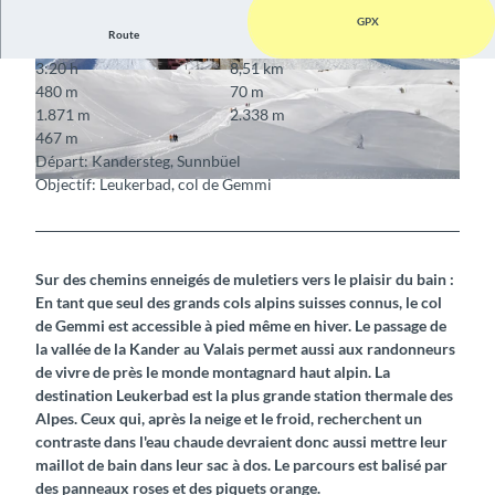
GPX
Route
3:20 h
8,51 km
© Berner Wanderwege
© Berner Wanderwege
480 m
70 m
1.871 m
2.338 m
467 m
Départ: Kandersteg, Sunnbüel
Objectif: Leukerbad, col de Gemmi
© Berner Wanderwege
Sur des chemins enneigés de muletiers vers le plaisir du bain :
En tant que seul des grands cols alpins suisses connus, le col
de Gemmi est accessible à pied même en hiver. Le passage de
la vallée de la Kander au Valais permet aussi aux randonneurs
de vivre de près le monde montagnard haut alpin. La
destination Leukerbad est la plus grande station thermale des
Alpes. Ceux qui, après la neige et le froid, recherchent un
contraste dans l'eau chaude devraient donc aussi mettre leur
maillot de bain dans leur sac à dos. Le parcours est balisé par
des panneaux roses et des piquets orange.