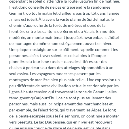
cependant le soleil d'atteindre la route jusqu’en fin de matinée.
Il est donc conseillé de ne pas entreprendre la randonnée
Gemmi trop tôt le matin (et d’ailleurs pas trop tôt dans l’année
; mars est idéal). À travers la vaste plaine de Spittelmatte, le
chemin s'approche de la forêt de mélèzes et donc de la
frontière entre les cantons de Berne et du Valais. En montée
modérée, on monte maintenant jusqu'à Schwarenbach. L'hôtel
de montagne du même nom est également ouvert en hiver.
Une plaque nostalgique sur le bâtiment rappelle comment les
personnes aisées traversaient les cols alpins à l'époque
pionnière du tourisme : assis – dans des litières, sur des
chaises à porteurs ou dans des attelages hippomobiles à un
seul essieu. Les voyageurs modernes passent par les
montagnes de manière bien plus naturelle... Une expression un
peu différente de notre civilisation actuelle est donnée par les
lignes à haute tension qui traversent la zone de Gemmi ; elles
témoignent qu'aujourd'hui, ce ne sont plus seulement des
personnes, mais aussi principalement des marchandises et,
par exemple, de l'électricité, qui traversent les Alpes. Le long
de la pente escarpée sous le Felsenhorn, on continue à monter
vers Seestutz. Le lac Daubensee, qui en hiver est recouvert
d'une épaisse couche de glace et de neige, est visible dans