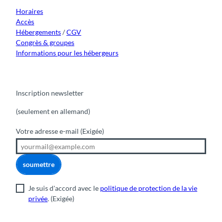
k
a
n
m
Horaires
Accès
Hébergements
/
CGV
Congrès & groupes
Informations pour les hébergeurs
Inscription newsletter
(seulement en allemand)
Votre adresse e-mail
(Exigée)
soumettre
Je suis d'accord avec le
politique de protection de la vie
privée
.
(Exigée)