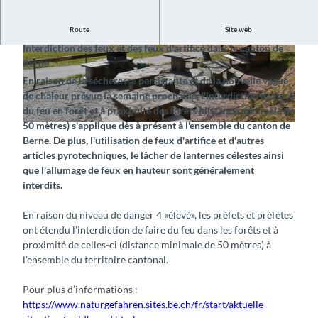
Avis du 23 juillet 2026
Route
Site web
Interdiction des feux et des feux d'artifice dans le canton de
© Interlaken Tourismus |
CC-BY-SA
© Hotel Interlaken AG, Interlaken Tourismus |
Berne
CC-BY-SA
En raison de la sécheresse persistante et de la nouvelle vague
de chaleur prévue la semaine prochaine, l'interdiction de faire
du feu en forêt et à proximité des forêts (distance minimale de
50 mètres) s'applique dès à présent à l'ensemble du canton de
© Interlaken Tourismus |
CC-BY-SA
Berne. De plus, l'utilisation de feux d'artifice et d'autres
articles pyrotechniques, le lâcher de lanternes célestes ainsi
que l'allumage de feux en hauteur sont généralement
interdits.
En raison du niveau de danger 4 «élevé», les préfets et préfètes
ont étendu l’interdiction de faire du feu dans les forêts et à
proximité de celles-ci (distance minimale de 50 mètres) à
l’ensemble du territoire cantonal.
Pour plus d’informations :
https://www.naturgefahren.sites.be.ch/fr/start/aktuelle-