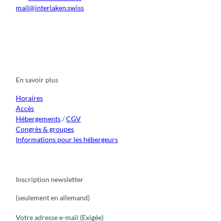
mail@interlaken.swiss
F
Y
I
t
L
a
o
n
i
i
c
u
s
k
n
e
t
t
t
k
b
u
a
o
e
o
b
g
k
d
En savoir plus
o
e
r
I
k
a
n
m
Horaires
Accès
Hébergements
/
CGV
Congrès & groupes
Informations pour les hébergeurs
Inscription newsletter
(seulement en allemand)
Votre adresse e-mail
(Exigée)