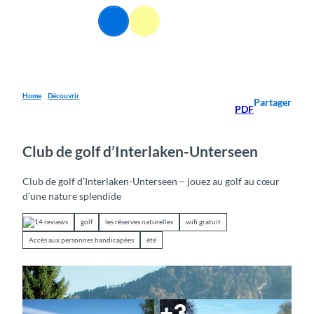
T
FR
o
Webcams
Information
Recherche
Menu
c
o
n
t
e
Home
Découvrir
Partager
PDF
n
t
Club de golf d’Interlaken-Unterseen
Club de golf d’Interlaken-Unterseen – jouez au golf au cœur
d’une nature splendide
14 reviews
golf
les réserves naturelles
wifi gratuit
Accès aux personnes handicapées
été