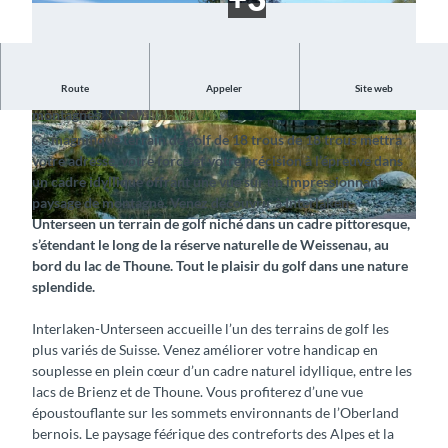
Route
Appeler
Site web
Découvrez le parcours de championnat entre lacs et
montagnes
© Golfclub Interlaken-Unterseen, Interlaken Tou
© Golfclub Interlaken-Unterseen, Interlaken Tou
Ce magnifique terrain de golf de 18 trous de 18 trous mettra
rismus |
CC-BY-SA
rismus |
CC-BY-SA
votre adresse, votre force et votre précision à l’épreuve dans
un cadre idyllique offrant une vue sur un impressionnant
paysage de montagne. Venez découvrir à Interlaken-
Unterseen un terrain de golf niché dans un cadre pittoresque,
© Golfclub Interlaken-Unterseen, Interlaken Tourismus |
CC-BY-SA
s’étendant le long de la réserve naturelle de Weissenau, au
bord du lac de Thoune. Tout le plaisir du golf dans une nature
splendide.
Interlaken-Unterseen accueille l’un des terrains de golf les
plus variés de Suisse. Venez améliorer votre handicap en
souplesse en plein cœur d’un cadre naturel idyllique, entre les
lacs de Brienz et de Thoune. Vous profiterez d’une vue
époustouflante sur les sommets environnants de l’Oberland
bernois. Le paysage fé
é
rique des contreforts des Alpes et la