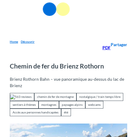
T
FR
o
Webcams
Information
Recherche
Menu
c
o
n
t
e
Home
Découvrir
Partager
PDF
n
t
Chemin de fer du Brienz Rothorn
Brienz Rothorn Bahn – vue panoramique au-dessus du lac de
Brienz
563 reviews
chemin de fer de montagne
nostalgique / train temps libre
sentiers à thèmes
montagnes
paysages alpins
webcams
Accès aux personnes handicapées
été