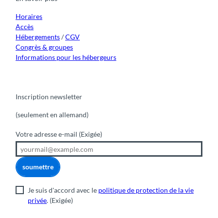
k
a
n
m
Horaires
Accès
Hébergements
/
CGV
Congrès & groupes
Informations pour les hébergeurs
Inscription newsletter
(seulement en allemand)
Votre adresse e-mail
(Exigée)
soumettre
Je suis d'accord avec le
politique de protection de la vie
privée
.
(Exigée)