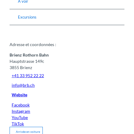
A voir
Excursions
Adresse et coordonnées :
Brienz Rothorn Bahn
Hauptstrasse 149c
3855
Brienz
+41 33 952 22 22
info@brb.ch
Website
Facebook
Instagram
YouTube
TikTok
Arrivée en voiture