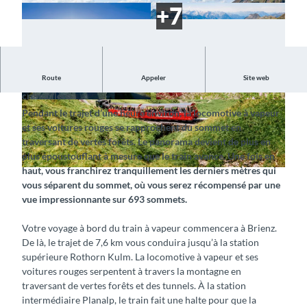
Route
Appeler
Site web
Faites un voyage nostalgique à bord d’un train à vapeur à
crémaillère
© Interlaken Tourismus, Brienz Rothorn Bahn |
© Interlaken Tourismus, Brienz Rothorn Bahn |
Pendant le trajet d’une heure environ, la locomotive à vapeur
CC-BY-SA
CC-BY-SA
et ses voitures rouges se rapprochent du sommet en
traversant de vertes forêts. Le panorama devient de plus en
plus époustouflant à mesure que le train avance. Une fois en
haut, vous franchirez tranquillement les derniers mètres qui
© Interlaken Tourismus, Brienz Rothorn Bahn |
CC-BY-SA
vous séparent du sommet, où vous serez récompensé par une
vue impressionnante sur 693 sommets.
Votre voyage à bord du train à vapeur commencera à Brienz.
De là, le trajet de 7,6 km vous conduira jusqu’à la station
supérieure Rothorn Kulm. La locomotive à vapeur et ses
voitures rouges serpentent à travers la montagne en
traversant de vertes forêts et des tunnels. À la station
intermédiaire Planalp, le train fait une halte pour que la