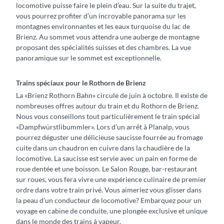
locomotive puisse faire le plein d’eau. Sur la suite du trajet,
vous pourrez profiter d’un incroyable panorama sur les
montagnes environnantes et les eaux turquoise du lac de
Brienz. Au sommet vous attendra une auberge de montagne
proposant des spécialités suisses et des chambres. La vue
panoramique sur le sommet est exceptionnelle.
Trains spéciaux pour le Rothorn de Brienz
La «Brienz Rothorn Bahn» circule de juin à octobre. Il existe de
nombreuses offres autour du train et du Rothorn de Brienz.
Nous vous conseillons tout particulièrement le train spécial
«Dampfwürstlibummler». Lors d’un arrêt à Planalp, vous
pourrez déguster une délicieuse saucisse fourrée au fromage
cuite dans un chaudron en cuivre dans la chaudière de la
locomotive. La saucisse est servie avec un pain en forme de
roue dentée et une boisson. Le Salon Rouge, bar-restaurant
sur roues, vous fera vivre une expérience culinaire de premier
ordre dans votre train privé. Vous aimeriez vous glisser dans
la peau d’un conducteur de locomotive? Embarquez pour un
voyage en cabine de conduite, une plongée exclusive et unique
dans le monde des trains à vapeur.