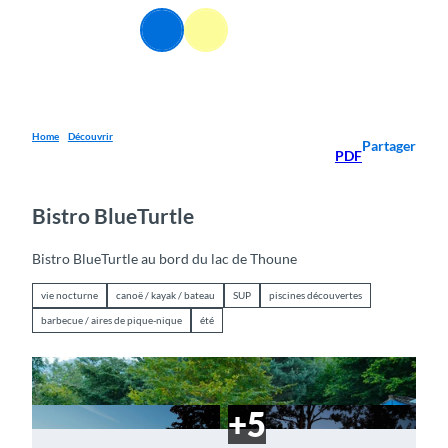
T
FR
o
Webcams
Information
Recherche
Menu
c
o
n
t
e
Home
Découvrir
Partager
PDF
n
t
Bistro BlueTurtle
Bistro BlueTurtle au bord du lac de Thoune
vie nocturne
canoë / kayak / bateau
SUP
piscines découvertes
barbecue / aires de pique-nique
été