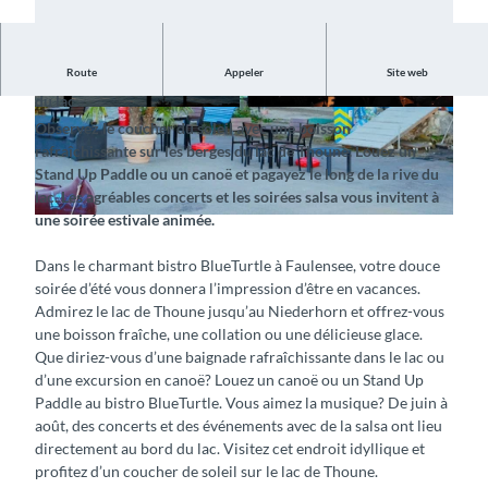
Route
Appeler
Site web
Profitez de l’ambiance estivale avec de la musique sur les rives
du lac
© BlueTurtle GmbH, Interlaken Tourismus |
© BlueTurtle GmbH, Interlaken Tourismus |
Observez le coucher du soleil avec une boisson
CC-BY-SA
CC-BY-SA
rafraîchissante sur les berges du lac de Thoune. Louez un
Stand Up Paddle ou un canoë et pagayez le long de la rive du
lac. Les agréables concerts et les soirées salsa vous invitent à
une soirée estivale animée.
© BlueTurtle GmbH, Interlaken Tourismus |
CC-BY-SA
Dans le charmant bistro BlueTurtle à Faulensee, votre douce
soirée d’été vous donnera l’impression d’être en vacances.
Admirez le lac de Thoune jusqu’au Niederhorn et offrez-vous
une boisson fraîche, une collation ou une délicieuse glace.
Que diriez-vous d’une baignade rafraîchissante dans le lac ou
d’une excursion en canoë? Louez un canoë ou un Stand Up
Paddle au bistro BlueTurtle. Vous aimez la musique? De juin à
août, des concerts et des événements avec de la salsa ont lieu
directement au bord du lac. Visitez cet endroit idyllique et
profitez d’un coucher de soleil sur le lac de Thoune.