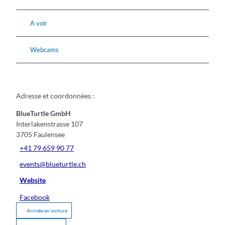
A voir
Webcams
Adresse et coordonnées :
BlueTurtle GmbH
Interlakenstrasse 107
3705
Faulensee
+41 79 659 90 77
events@blueturtle.ch
Website
Facebook
Arrivée en voiture