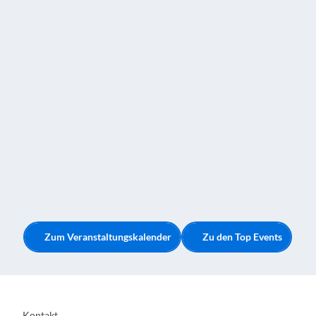
R
e
i
s
e
n
Zum Veranstaltungskalender
Zu den Top Events
Kontakt