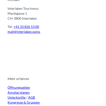
Interlaken Tourismus
Marktgasse 1
CH-3800 Interlaken
Tel:
+41 33 826 53 00
mail@interlaken.swiss
I
F
y
L
n
a
o
i
s
c
u
n
t
e
t
k
a
b
u
e
g
o
b
d
r
o
e
i
Mehr erfahren
a
k
n
Öffnungszeiten
m
Anreise planen
Unterkünfte
/
AGB
Kongresse & Gruppen